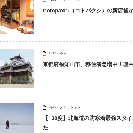
Cotopaxi®（コトパクシ）の新店舗
地方・移住
京都府福知山市、移住者急増中！理
もの・ファッション
【−30度】北海道の防寒着最強スタ
た