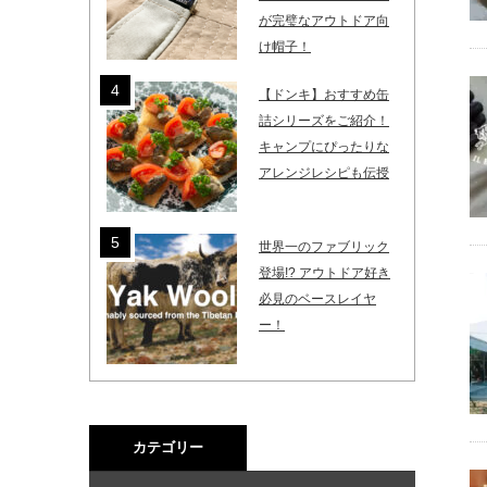
が完璧なアウトドア向
け帽子！
【ドンキ】おすすめ缶
詰シリーズをご紹介！
キャンプにぴったりな
アレンジレシピも伝授
世界一のファブリック
登場!? アウトドア好き
必見のベースレイヤ
ー！
カテゴリー