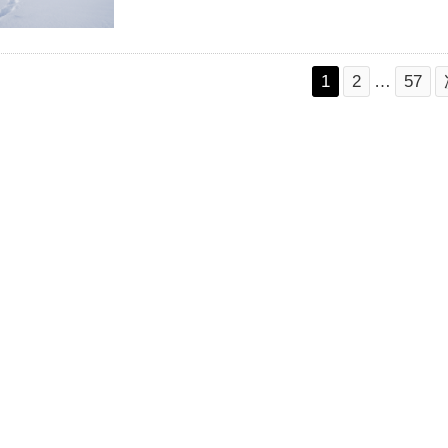
1
2
…
57