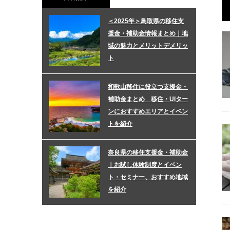
＜2025年＞鳥取県の移住支
援金・補助金情報まとめ｜地
域の魅力とメリットデメリッ
ト
和歌山移住に役立つ支援金・
補助金まとめ 移住・UIター
ンにおすすめエリアとイベン
トを紹介
奈良県の移住支援金・補助金
｜お試し体験制度とイベン
ト・セミナー、おすすめ地域
を紹介