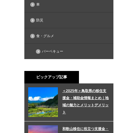
車
防災
食・グルメ
バーベキュー
ピックアップ記事
＜2025年＞鳥取県の移住支
援金・補助金情報まとめ｜地
域の魅力とメリットデメリッ
ト
和歌山移住に役立つ支援金・