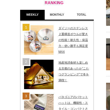
WEEKLY
MONTHLY
TOTAL
ダイソーのステンレス
２重構造ボウルが驚き
の性能！耐久性・保温
力・使い勝手も満足度
MAX
地産地消食材も楽しめ
る京都のあったか”こた
つグランピング”で冬を
満喫！
パタゴニアのバケット
ハットは、機能性・ス
タイル・コンパクトさ