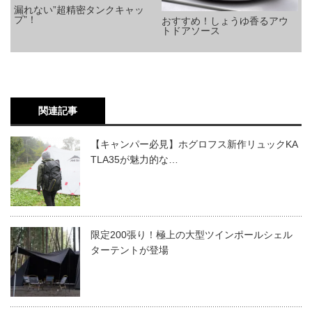
漏れない”超精密タンクキャッ
プ”！
おすすめ！しょうゆ香るアウ
トドアソース
関連記事
【キャンパー必見】ホグロフス新作リュックKA
TLA35が魅力的な…
限定200張り！極上の大型ツインポールシェル
ターテントが登場