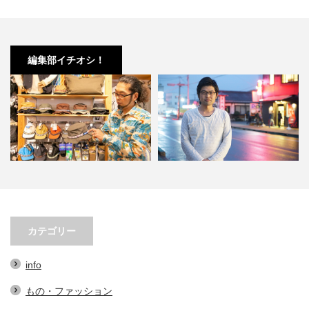
編集部イチオシ！
小林市の起爆剤！青野さんが実践
小林市で大注目！こばやしマルシ
する、地域おこし協力隊での…
ェの魅力とは？青野さんが明…
カテゴリー
info
もの・ファッション