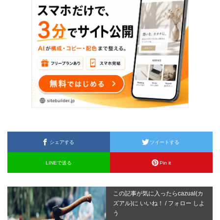
シェアする
ツイートする
LINEで送る
Pin it
この記事が気に入ったらcazual(カ
ズアル)に いいね！ / フォロー しよ
う