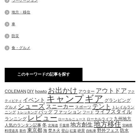
ワーケーション
地方・移住
車
防災
食・グルメ
このキーワードの記事を探す
お出かけ
アウトドア
COLEMAN
DIY
howto
アウター
アク
キャンプ
ギア
イベント
グランピング
ティビティ
シューズ
テント
スニーカー
グルメ
スポーツ
トレイルラン
ライフスタイル
ファッション
バッグ
ニング
フード
トレッキング
レビュー
九州地方
ランニング
ローカルライフ
ローカルニュース
地方移住
地方創生
冬
人気のランタン記事
北海道
千葉県
宮崎県
東京都
防水
海
野外フェス
焚き火
登山
絶景
料理道具
新作
紅葉
自転車