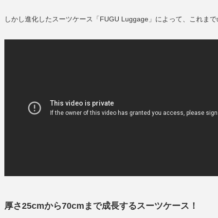
しかし進化したスーツケース「FUGU Luggage」によって、これ
厚さ25cmから70cmまで成長するスーツケース！