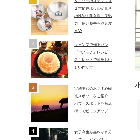
ダイソーのステンレス
２重構造ボウルが驚き
の性能！耐久性・保温
力・使い勝手も満足度
MAX
キャンプで作るパン
「バノック」レシピ！
スキレットで簡単おい
しい作り方
宮崎南部のおすすめ観
光スポットをご紹介！
パワースポットや商店
街までピックアップ
女子高生が森をかき分
けて「サバイバル下