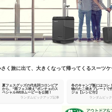
小さく旅に出て、大きくなって帰ってくるスーツケ
夏フェスグッズの代名詞コロンビア
冬のキャンプ飯にはコレ
から、“雨フェス映え”ポンチョのス
物のたこ焼きプレートで
ペシャルWEBムービーを公開！
ジョ【レシピ付】
ランダムピックアップ記事
ランダムピッ