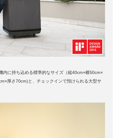
機内に持ち込める標準的なサイズ（縦40cm×横50cm×
cm×厚さ70cm)と、チェックインで預けられる大型サ