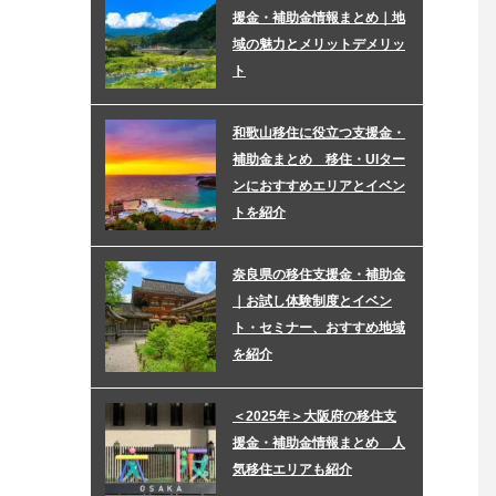
援金・補助金情報まとめ｜地
域の魅力とメリットデメリッ
ト
和歌山移住に役立つ支援金・
補助金まとめ 移住・UIター
ンにおすすめエリアとイベン
トを紹介
奈良県の移住支援金・補助金
｜お試し体験制度とイベン
ト・セミナー、おすすめ地域
を紹介
＜2025年＞大阪府の移住支
援金・補助金情報まとめ 人
気移住エリアも紹介