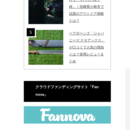
校」！宮崎県小林市で
話題のアウトドア体験
とは？
ベアボーンズ「ジャパ
ニーズ ナタアックス」
が口コミで人気の理由
とは？使用レビューま
とめ
クラウドファンディングサイト「Fan
nova」