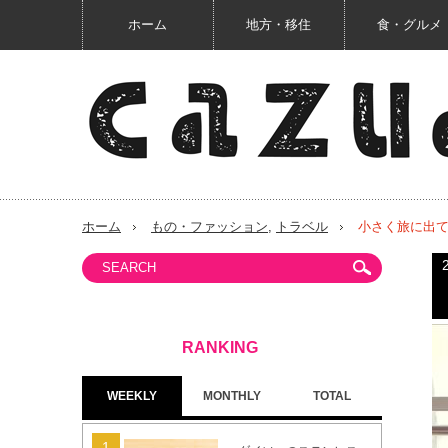
ホーム
地方・移住
食・グルメ
ホーム
もの・ファッション
,
トラベル
小さく旅に出
WEEKLY
MONTHLY
TOTAL