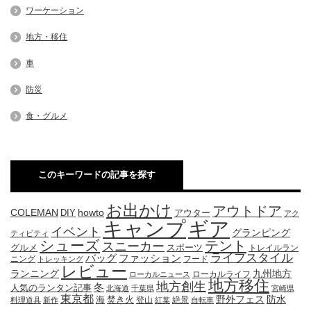
ワーケーション
地方・移住
車
防災
食・グルメ
このキーワードの記事を探す
お出かけ
アウトドア
COLEMAN
DIY
howto
アウター
アク
キャンプ
ギア
イベント
グランピング
ティビティ
シューズ
テント
スニーカー
グルメ
スポーツ
トレイルラン
ライフスタイル
ファッション
バッグ
ニング
フード
トレッキング
レビュー
九州地方
ランニング
ローカルライフ
ローカルニュース
地方移住
地方創生
冬
人気のランタン記事
北海道
千葉県
宮崎県
東京都
防水
海
野外フェス
焚き火
登山
絶景
料理道具
新作
紅葉
自転車