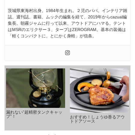
茨城県東海村出身。1984年生まれ。２児のパパ。インテリア雑
誌、週刊誌、書籍、ムックの編集を経て、2019年からcazual編
集長。朝霧ジャムに行って以来、アウトドアにハマる。テント
はMSRのエリクサー３、タープはZEROGRAM。基本の装備は
「軽くコンパクトに、とにかく身軽」が信条。
漏れない”超精密タンクキャッ
プ”！
おすすめ！しょうゆ香るアウ
トドアソース