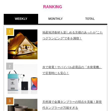
WEEKLY
MONTHLY
TOTAL
地産地消食材も楽しめる京都のあったか”こた
つグランピング”で冬を満喫！
水で発電！サバイバル必需品の「水発電機」
で災害時にも安心！
天然漆で金属タンブラーの弱点を克服！新世
代タンブラーが万能すぎる