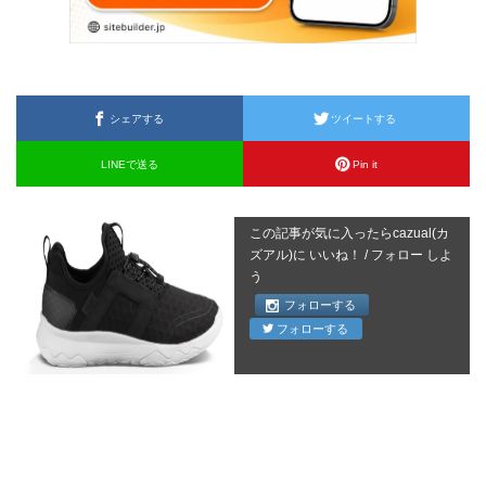
シェアする
ツイートする
LINEで送る
Pin it
この記事が気に入ったらcazual(カ
ズアル)に いいね！ / フォロー しよ
う
フォローする
フォローする