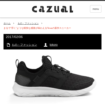
menu
ホーム
もの・ファッション
まるで”浮く”ような軽快な感覚が味わえるTevaの新作スニーカー
2017/02/06
もの・ファッション
tokoro