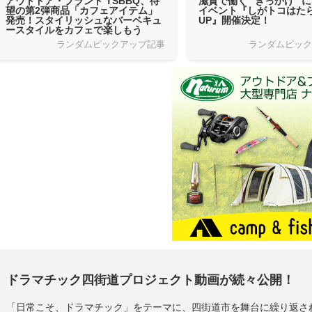
アウトドア・ブランド TSBBQ、待
滋賀で働く “きっかけ” 
望の第2弾商品「カフェアイテム」
イベント『しがトコはたら
発売！スタイリッシュなバーベキュ
UP』開催決定！
ースタイルをカフェで楽しもう
ランダムピックアップ記事
ランダムピッ
ドラマチック四街道プロジェクト動画が続々公開！
「日常こそ、ドラマチック」をテーマに、四街道市を舞台に繰り返さ