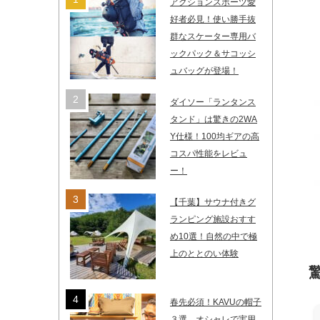
アクションスポーツ愛
好者必見！使い勝手抜
群なスケーター専用バ
ックパック＆サコッシ
ュバッグが登場！
ダイソー「ランタンス
タンド」は驚きの2WA
Y仕様！100均ギアの高
コスパ性能をレビュ
ー！
【千葉】サウナ付きグ
ランピング施設おすす
め10選！自然の中で極
上のととのい体験
春先必須！KAVUの帽子
３選。オシャレで実用