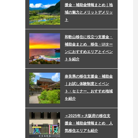
援金・補助金情報まとめ｜地
域の魅力とメリットデメリッ
ト
和歌山移住に役立つ支援金・
補助金まとめ 移住・UIター
ンにおすすめエリアとイベン
トを紹介
奈良県の移住支援金・補助金
｜お試し体験制度とイベン
ト・セミナー、おすすめ地域
を紹介
＜2025年＞大阪府の移住支
援金・補助金情報まとめ 人
気移住エリアも紹介