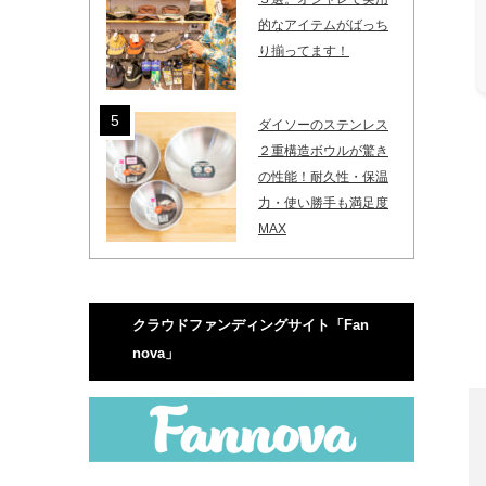
的なアイテムがばっち
り揃ってます！
ダイソーのステンレス
２重構造ボウルが驚き
の性能！耐久性・保温
力・使い勝手も満足度
MAX
クラウドファンディングサイト「Fan
nova」