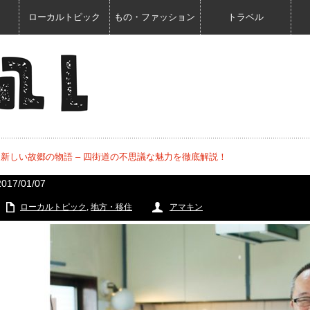
ローカルトピック
もの・ファッション
トラベル
新しい故郷の物語 – 四街道の不思議な魅力を徹底解説！
2017/01/07
ローカルトピック
,
地方・移住
アマキン