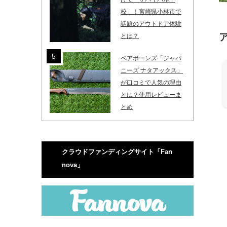
校」！宮崎県小林市で
話題のアウトドア体験
とは？
ベアボーンズ「ジャパ
ニーズ ナタアックス」
が口コミで人気の理由
とは？使用レビューま
とめ
クラウドファンディングサイト「Fan
nova」