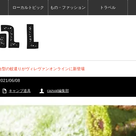
ローカルトピック
もの・ファッション
トラベル
台型の蚊遣りがヴィレヴァンオンラインに新登場
2021/06/08
キャンプ道具
cazual編集部