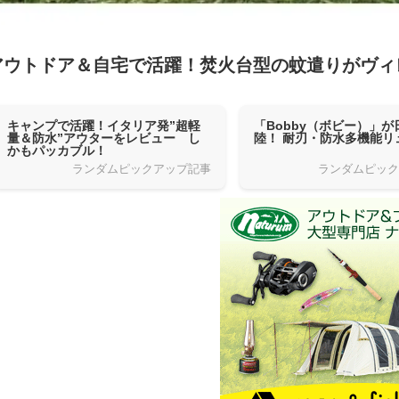
アウトドア＆自宅で活躍！焚火台型の蚊遣りがヴィ
キャンプで活躍！イタリア発”超軽
「Bobby（ボビー）」が
量＆防水”アウターをレビュー し
陸！ 耐刃・防水多機能リ
かもパッカブル！
ランダムピックアップ記事
ランダムピッ