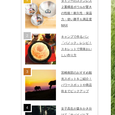
ダイソーのステンレス
２重構造ボウルが驚き
の性能！耐久性・保温
力・使い勝手も満足度
MAX
キャンプで作るパン
「バノック」レシピ！
スキレットで簡単おい
しい作り方
宮崎南部のおすすめ観
光スポットをご紹介！
パワースポットや商店
街までピックアップ
女子高生が森をかき分
けて「サバイバル下