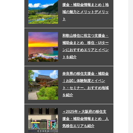
援金・補助金情報まとめ｜地
域の魅力とメリットデメリッ
ト
和歌山移住に役立つ支援金・
補助金まとめ 移住・UIター
ンにおすすめエリアとイベン
トを紹介
奈良県の移住支援金・補助金
｜お試し体験制度とイベン
ト・セミナー、おすすめ地域
を紹介
＜2025年＞大阪府の移住支
援金・補助金情報まとめ 人
気移住エリアも紹介