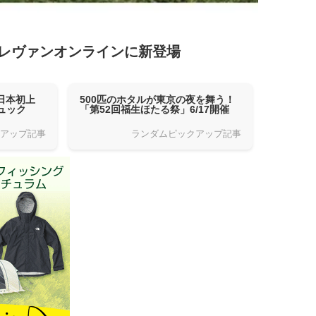
レヴァンオンラインに新登場
日本初上
500匹のホタルが東京の夜を舞う！
ュック
「第52回福生ほたる祭」6/17開催
クアップ記事
ランダムピックアップ記事