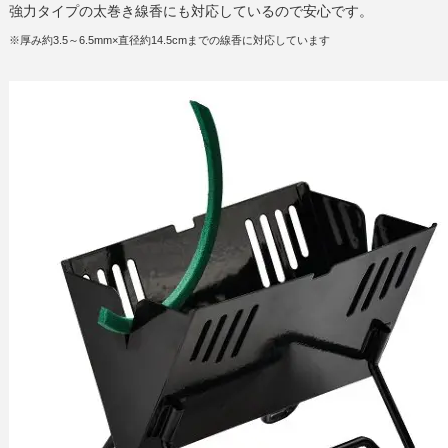
強力タイプの太巻き線香にも対応しているので安心です。
※厚み約3.5～6.5mm×直径約14.5cmまでの線香に対応しています