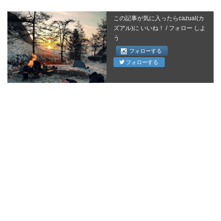
この記事が気に入ったらcazual(カ
ズアル)に いいね！ / フォロー しよ
う
フォローする
フォローする