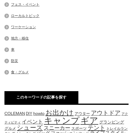
フェス・イベント
ローカルトピック
ワーケーション
地方・移住
車
防災
食・グルメ
このキーワードの記事を探す
お出かけ
アウトドア
COLEMAN
DIY
howto
アウター
アク
キャンプ
ギア
イベント
グランピング
ティビティ
シューズ
テント
スニーカー
グルメ
スポーツ
トレイルラン
ライフスタイル
ファッション