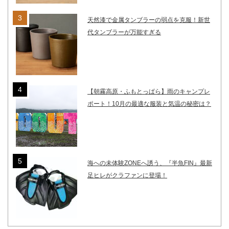
天然漆で金属タンブラーの弱点を克服！新世
代タンブラーが万能すぎる
【朝霧高原・ふもとっぱら】雨のキャンプレ
ポート！10月の最適な服装と気温の秘密は？
海への未体験ZONEへ誘う、『半魚FIN』最新
足ヒレがクラファンに登場！