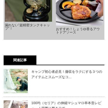
漏れない”超精密タンクキャッ
プ”！
おすすめ！しょうゆ香るアウ
トドアソース
関連記事
キャンプ初心者必見！撤収をラクにする３つの
アイテムとスムーズなコ…
100均（セリア）の伸縮マシュマロ串本音レビ