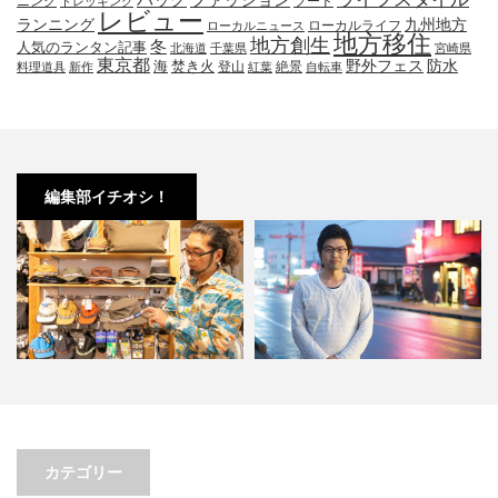
バッグ
ニング
フード
トレッキング
レビュー
九州地方
ランニング
ローカルライフ
ローカルニュース
地方移住
地方創生
冬
人気のランタン記事
北海道
千葉県
宮崎県
東京都
防水
海
野外フェス
焚き火
登山
絶景
料理道具
新作
紅葉
自転車
編集部イチオシ！
！KAVUの帽子３選。オ
小林市の起爆剤！青野さんが実践
小林市で大注
で実用的なアイテム…
する、地域おこし協力隊での…
ェの魅力と
カテゴリー