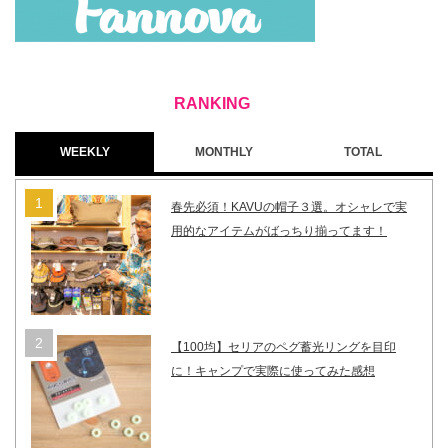
WEEKLY
MONTHLY
TOTAL
春先必須！KAVUの帽子３選。オシャレで実
用的なアイテムがばっちり揃ってます！
【100均】セリアのペグ蓄光リングを目印
に！キャンプで実際に使ってみた感想