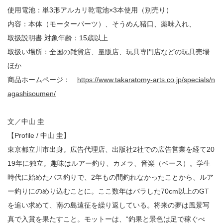
使用電池：単3形アルカリ乾電池×3本使用（別売り）
内容：本体（モーターパーツ）、そうめん猪口、薬味入れ、
取扱説明書 対象年齢：15歳以上
取扱い場所：全国の雑貨店、量販店、玩具専門店などの玩具売場
ほか
商品ホームページ：
https://www.takaratomy-arts.co.jp/specials/n
agashisoumen/
文／中山 圭
【Profile / 中山 圭】
東京都立川市出身。広告代理店、出版社2社での広告営業を経て20
19年に独立。趣味はルアー釣り、カメラ、音楽（ベース）。学生
時代に始めたバス釣りで、2年もの間釣れなかったことから、ルア
ー釣りにのめり込むことに。ここ数年はバラした70cm以上のGT
を追い求めて、南の島遠征を繰り返している。将来の夢は風景写
真で入賞を果たすこと。モットーは、“釣果と景色は足で稼ぐべ