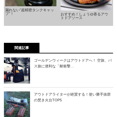
漏れない”超精密タンクキャッ
プ”！
おすすめ！しょうゆ香るアウ
トドアソース
関連記事
ゴールデンウィークはアウトドアへ！ 空旅、バ
ス旅に便利な「耐衝撃…
アウトドアライターが絶賛する！使い勝手抜群
の焚き火台TOP5