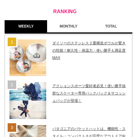
WEEKLY
MONTHLY
TOTAL
ダイソーのステンレス２重構造ボウルが驚き
の性能！耐久性・保温力・使い勝手も満足度
MAX
アクションスポーツ愛好者必見！使い勝手抜
群なスケーター専用バックパック＆サコッシ
ュバッグが登場！
パタゴニアのバケットハットは、機能性・ス
タイル・コンパクトさが完璧なアウトドア向