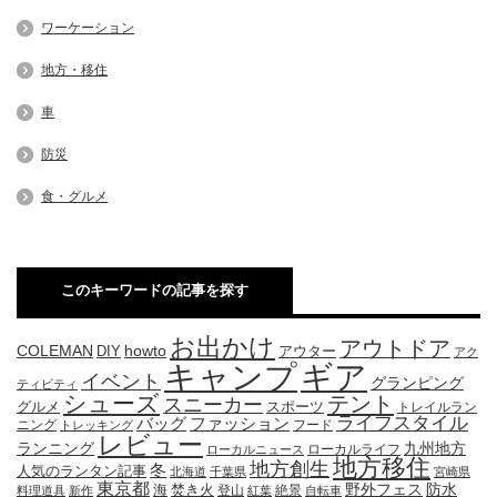
ワーケーション
地方・移住
車
防災
食・グルメ
このキーワードの記事を探す
お出かけ
アウトドア
COLEMAN
DIY
howto
アウター
アク
キャンプ
ギア
イベント
グランピング
ティビティ
シューズ
テント
スニーカー
グルメ
スポーツ
トレイルラン
ライフスタイル
ファッション
バッグ
ニング
フード
トレッキング
レビュー
九州地方
ランニング
ローカルライフ
ローカルニュース
地方移住
地方創生
冬
人気のランタン記事
北海道
千葉県
宮崎県
東京都
防水
海
野外フェス
焚き火
登山
絶景
料理道具
新作
紅葉
自転車