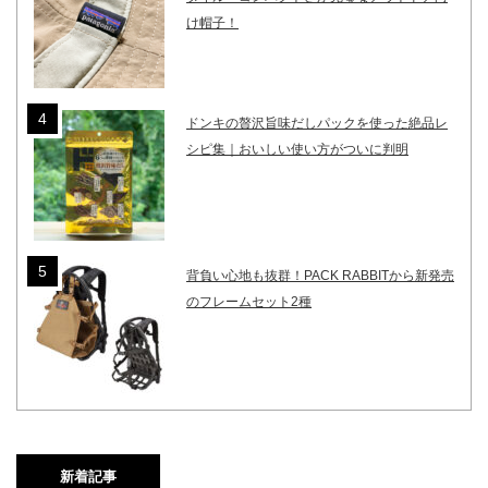
け帽子！
ドンキの贅沢旨味だしパックを使った絶品レ
シピ集｜おいしい使い方がついに判明
背負い心地も抜群！PACK RABBITから新発売
のフレームセット2種
新着記事