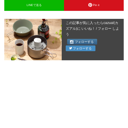
LINEで送る
Pin it
この記事が気に入ったらcazual(カ
ズアル)に いいね！ / フォロー しよ
う
フォローする
フォローする