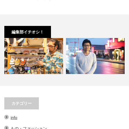
編集部イチオシ！
小林市の起爆剤！青野さんが実践
小林市で大注目！こばやしマルシ
する、地域おこし協力隊での…
ェの魅力とは？青野さんが明…
カテゴリー
info
もの・ファッション