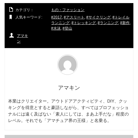
カテゴリ：
もの・ファッション
人気キーワード:
2017
,
アスリート
,
サイクリング
,
トレイル
ランニング
,
トレッキング
,
ランニング
,
新作
,
水泳
,
登山
アマキ
ン
アマキン
本業はクリエイター。アウトドアアクティビティ、DIY、クッ
キングを得意とすると豪語しながら、すべてはプロフェッショ
ナルには遠く及ばない「素人にしては、まあ上手だな」程度の
レベル。それでも「アマチュア界の王様」と名乗る。