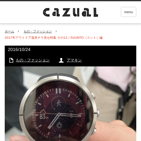
menu
ホーム
もの・ファッション
2017年アウトドア道具チラ見せ特集 その12／SUUNTO（スント）編
2016/10/24
もの・ファッション
アマキン