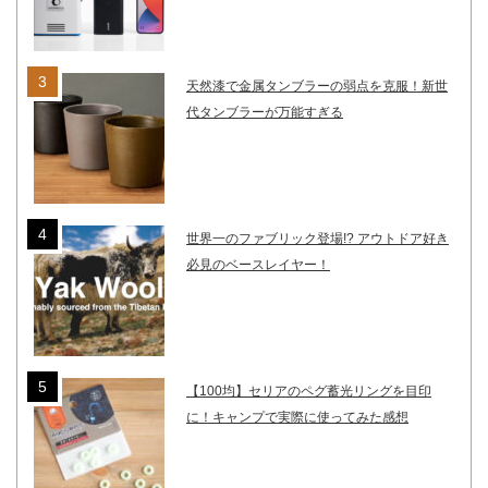
天然漆で金属タンブラーの弱点を克服！新世
代タンブラーが万能すぎる
世界一のファブリック登場!? アウトドア好き
必見のベースレイヤー！
【100均】セリアのペグ蓄光リングを目印
に！キャンプで実際に使ってみた感想