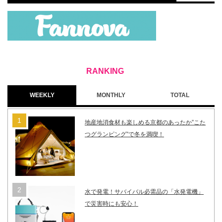
WEEKLY
MONTHLY
TOTAL
地産地消食材も楽しめる京都のあったか”こた
つグランピング”で冬を満喫！
水で発電！サバイバル必需品の「水発電機」
で災害時にも安心！