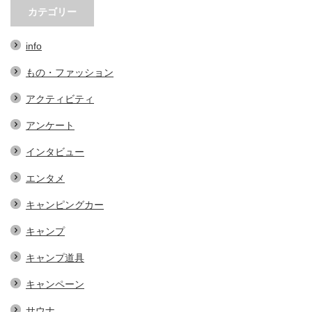
する、地域おこし協力隊での…
ェの魅力とは？青野さんが明…
カテゴリー
info
もの・ファッション
アクティビティ
アンケート
インタビュー
エンタメ
キャンピングカー
キャンプ
キャンプ道具
キャンペーン
サウナ