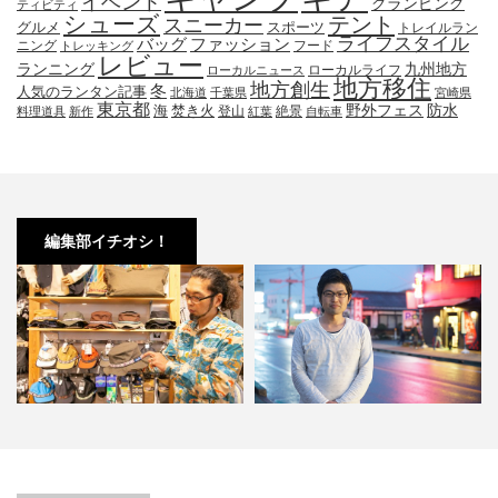
イベント
グランピング
ティビティ
シューズ
テント
スニーカー
グルメ
スポーツ
トレイルラン
ライフスタイル
ファッション
バッグ
ニング
フード
トレッキング
レビュー
九州地方
ランニング
ローカルライフ
ローカルニュース
地方移住
地方創生
冬
人気のランタン記事
北海道
千葉県
宮崎県
東京都
防水
海
野外フェス
焚き火
登山
絶景
料理道具
新作
紅葉
自転車
編集部イチオシ！
小林市の起爆剤！青野さんが実践
小林市で大注目！こばやしマルシ