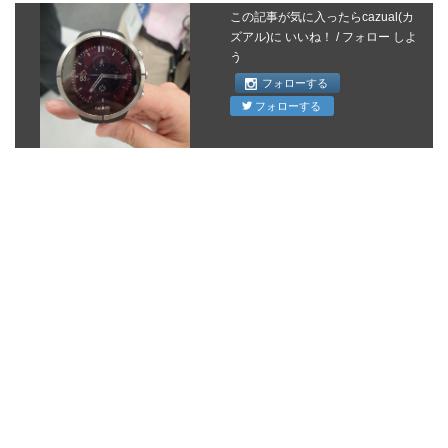
この記事が気に入ったらcazual(カ
ズアル)に いいね！ / フォロー しよ
う
フォローする
フォローする