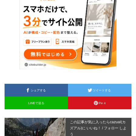
シェアする
ツイートする
LINEで送る
Pin it
この記事が気に入ったらcazual(カ
ズアル)に いいね！ / フォロー しよ
う