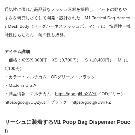
通気性に優れた高品質なメッシュ素材を採用し、ペットの動きや
すさを研究し尽くして開発・設計された「
M1 Tactical Dog Harnes
s Mesh Body
（ドッグハーネスメッシュボディ）」は、快適性・機
能性はもちろん、耐久性も抜群。
アイテム詳細
・価格：
XXS(9,000
円
)
・
XS
（
9,700
円）・
S
（
10,400
円）・
M
（
1
1,100
円）
・カラー：マルチカム・
OD
グリーン・ブラック
・
Made in U.S.A
・商品情報 マルチカム
https://goo.gl/LbXWYj
／OD
グリーン
https://goo.gl/UQ2yut
／
ブラック
https://goo.gl/U9rrFZ
リーシュに装着する
M1 Poop Bag Dispenser Pouc
h