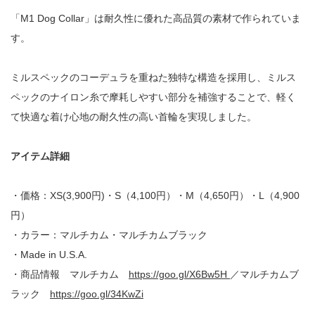
「
M1 Dog Collar
」は耐久性に優れた高品質の素材で作られていま
す。
ミルスペックのコーデュラを重ねた独特な構造を採用し、ミルス
ペックのナイロン糸で摩耗しやすい部分を補強することで、軽く
て快適な着け心地の耐久性の高い首輪を実現しました。
アイテム詳細
・価格：
XS(3,900
円
)
・
S
（
4,100
円）・
M
（
4,650
円）・
L
（
4,900
円）
・カラー：マルチカム・マルチカムブラック
・
Made in U.S.A.
・商品情報 マルチカム
https://goo.gl/X6Bw5H
／マルチカムブ
ラック
https://goo.gl/34KwZi