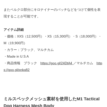
またベルクロ部分にキロナイナーのパッチなどをつけて個性を表
現することが可能です。
アイテム詳細
・価格：
XXS
（
12,500
円）・
XS
（
15,300
円）・
S
（
18,000
円）・
M
（
19,900
円）
・カラー：ブラック、マルチカム
・
Made in U.S.A
・商品情報 ブラック
https://goo.gl/24DtA4
／マルチカム
http
s://goo.gl/pnkq82
ミルスペックメッシュ素材を使用したM1 Tactical
Dog Harness Mesh Body