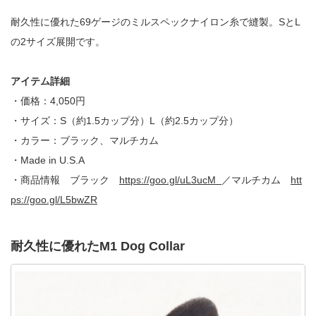
耐久性に優れた69ゲージのミルスペックナイロン糸で縫製。
S
と
L
の
2
サイズ展開です。
アイテム詳細
・価格：
4,050
円
・サイズ：
S
（約
1.5
カップ分）
L
（約
2.5
カップ分）
・カラー：ブラック、マルチカム
・
Made in U.S.A
・商品情報 ブラック
https://goo.gl/uL3ucM
／マルチカム
htt
ps://goo.gl/L5bwZR
耐久性に優れたM1 Dog Collar