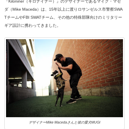
『
Kiloniner
（キロナイナー）』のデザイナーであるマイク・マセ
ダ（
Mike Maceda
）は、
15
年以上に渡りロサンゼルス市警察
SWA
T
チームや
FBI SWAT
チーム、その他の特殊部隊向けのミリタリー
ギア設計に携わってきました。
デザイナーMike Macedaさんと彼の愛犬MUGI