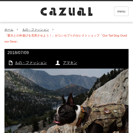
menu
ホーム
もの・ファッション
「愛犬との外遊びを充実させよう！」がコンセプトのセレクトショップ「Out Tail Dog Outd
oor Gear」
2018/07/09
もの・ファッション
アマキン