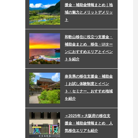
援金・補助金情報まとめ｜地
域の魅力とメリットデメリッ
ト
和歌山移住に役立つ支援金・
補助金まとめ 移住・UIター
ンにおすすめエリアとイベン
トを紹介
奈良県の移住支援金・補助金
｜お試し体験制度とイベン
ト・セミナー、おすすめ地域
を紹介
＜2025年＞大阪府の移住支
援金・補助金情報まとめ 人
気移住エリアも紹介