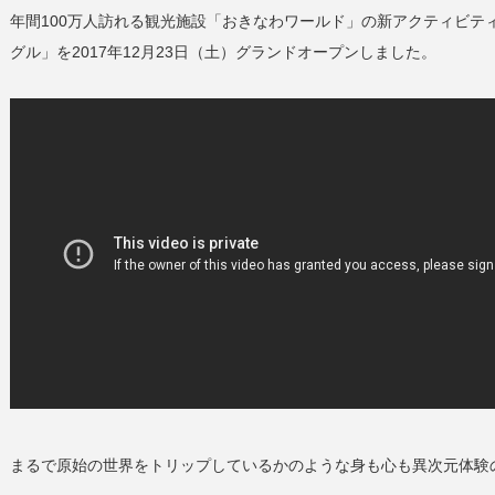
年間100万人訪れる観光施設「おきなわワールド」の新アクティビテ
グル」を2017年12月23日（土）グランドオープンしました。
まるで原始の世界をトリップしているかのような身も心も異次元体験