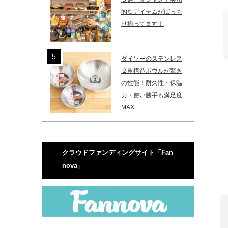
的なアイテムがばっち
り揃ってます！
ダイソーのステンレス
２重構造ボウルが驚き
の性能！耐久性・保温
力・使い勝手も満足度
MAX
クラウドファンディングサイト「Fan
nova」