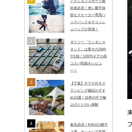
アクションスポーツ愛
好者必見！使い勝手抜
群なスケーター専用バ
ックパック＆サコッシ
ュバッグが登場！
ダイソー「ランタンス
タンド」は驚きの2WA
Y仕様！100均ギアの高
コスパ性能をレビュ
ー！
【千葉】サウナ付きグ
ランピング施設おすす
め10選！自然の中で極
上のととのい体験
春先必須！KAVUの帽子
３選。オシャレで実用