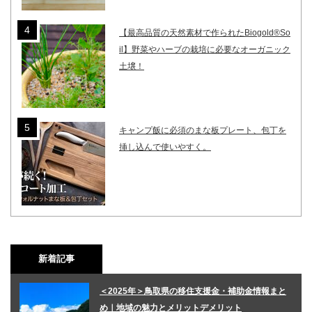
【最高品質の天然素材で作られたBiogold®So
il】野菜やハーブの栽培に必要なオーガニック
土壌！
キャンプ飯に必須のまな板プレート、包丁を
挿し込んで使いやすく。
新着記事
＜2025年＞鳥取県の移住支援金・補助金情報まと
め｜地域の魅力とメリットデメリット