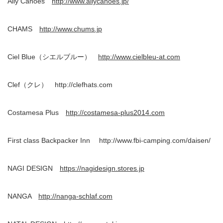
Ally Canoes
http://www.allycanoes.jp/
CHAMS
http://www.chums.jp
Ciel Blue（シエルブルー）
http://www.cielbleu-at.com
Clef（クレ） http://clefhats.com
Costamesa Plus
http://costamesa-plus2014.com
First class Backpacker Inn http://www.fbi-camping.com/daisen/
NAGI DESIGN
https://nagidesign.stores.jp
NANGA
http://nanga-schlaf.com