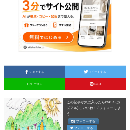
シェアする
ツイートする
LINEで送る
Pin it
この記事が気に入ったらcazual(カ
ズアル)に いいね！ / フォロー しよ
う
フォローする
フォローする