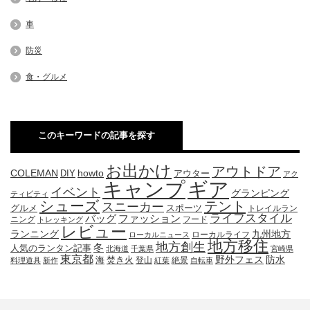
車
防災
食・グルメ
このキーワードの記事を探す
お出かけ
アウトドア
COLEMAN
DIY
howto
アウター
アク
キャンプ
ギア
イベント
グランピング
ティビティ
シューズ
テント
スニーカー
グルメ
スポーツ
トレイルラン
ライフスタイル
ファッション
バッグ
ニング
フード
トレッキング
レビュー
九州地方
ランニング
ローカルライフ
ローカルニュース
地方移住
地方創生
冬
人気のランタン記事
北海道
千葉県
宮崎県
東京都
防水
海
野外フェス
焚き火
登山
絶景
料理道具
新作
紅葉
自転車