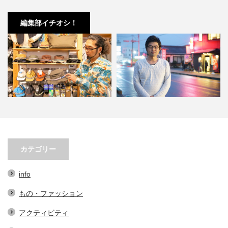
編集部イチオシ！
春先必須！KAVUの帽子３選。オ
小林市の起爆剤！青野さんが実践
シャレで実用的なアイテム…
する、地域おこし協力隊での…
カテゴリー
info
もの・ファッション
アクティビティ