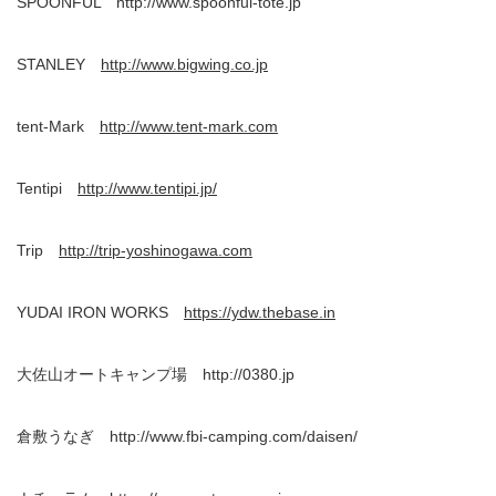
SPOONFUL http://www.spoonful-tote.jp
STANLEY
http://www.bigwing.co.jp
tent-Mark
http://www.tent-mark.com
Tentipi
http://www.tentipi.jp/
Trip
http://trip-yoshinogawa.com
YUDAI IRON WORKS
https://ydw.thebase.in
大佐山オートキャンプ場 http://0380.jp
倉敷うなぎ http://www.fbi-camping.com/daisen/