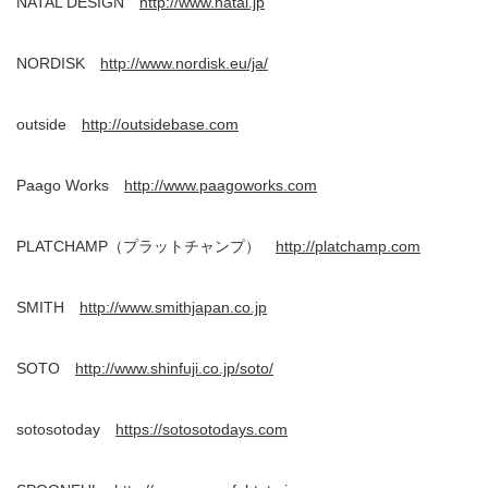
NATAL DESIGN
http://www.natal.jp
NORDISK
http://www.nordisk.eu/ja/
outside
http://outsidebase.com
Paago Works
http://www.paagoworks.com
PLATCHAMP（プラットチャンプ）
http://platchamp.com
SMITH
http://www.smithjapan.co.jp
SOTO
http://www.shinfuji.co.jp/soto/
sotosotoday
https://sotosotodays.com