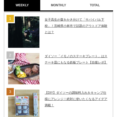
WEEKLY
MONTHLY
TOTAL
女子高生が森をかき分けて「サバイバル下
校」！宮崎県小林市で話題のアウトドア体験
とは？
ダイソー「イモノのステーキプレート」はス
テーキ皿にもなる鉄板プレート【自腹レポ】
【DIY】ダイソーの調味料入れをキャンプ仕
様にアレンジ！絶対に使いたくなるアイデア
満載！