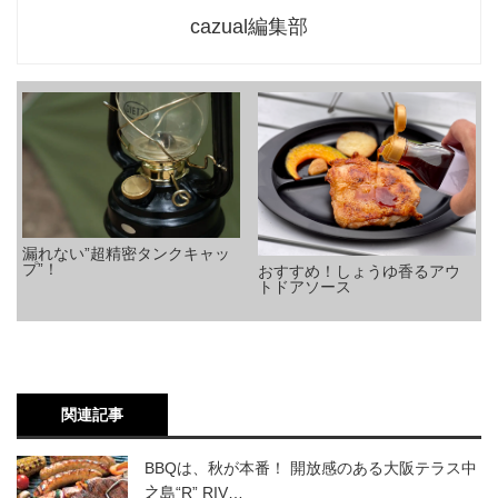
cazual編集部
漏れない”超精密タンクキャッ
プ”！
おすすめ！しょうゆ香るアウ
トドアソース
関連記事
BBQは、秋が本番！ 開放感のある大阪テラス中
之島“R” RIV…