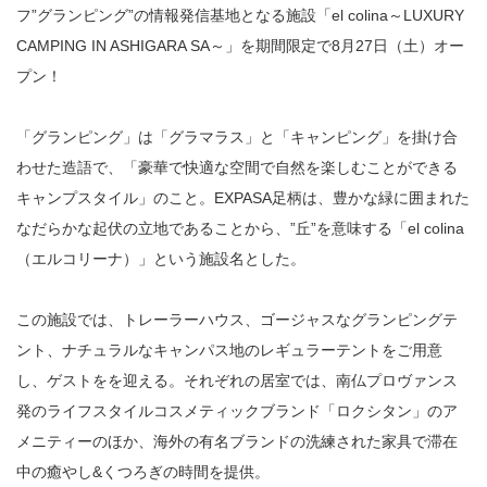
フ”グランピング”の情報発信基地となる施設「el colina～LUXURY
CAMPING IN ASHIGARA SA～」を期間限定で8月27日（土）オー
プン！
「グランピング」は「グラマラス」と「キャンピング」を掛け合
わせた造語で、「豪華で快適な空間で自然を楽しむことができる
キャンプスタイル」のこと。EXPASA足柄は、豊かな緑に囲まれた
なだらかな起伏の立地であることから、”丘”を意味する「el colina
（エルコリーナ）」という施設名とした。
この施設では、トレーラーハウス、ゴージャスなグランピングテ
ント、ナチュラルなキャンパス地のレギュラーテントをご用意
し、ゲストをを迎える。それぞれの居室では、南仏プロヴァンス
発のライフスタイルコスメティックブランド「ロクシタン」のア
メニティーのほか、海外の有名ブランドの洗練された家具で滞在
中の癒やし&くつろぎの時間を提供。