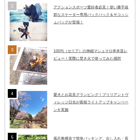
アクションスポーツ愛好者必見！使い勝手抜
群なスケーター専用バックパック＆サコッシ
ュバッグが登場！
100均（セリア）の伸縮マシュマロ串本音レ
ビュー！実際に焚き火で使ってみた感想
愛犬とお花見グランピング！ブリリアントヴ
ィレッジ日光が夜桜ライトアップキャンペー
ンを実施
風呂敷構造で簡単パッキング。出し入れ・長