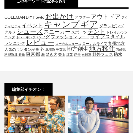
このキーワードの記事を探す
お出かけ
アウトドア
COLEMAN
DIY
howto
アウター
アク
キャンプ
ギア
イベント
グランピング
ティビティ
シューズ
テント
スニーカー
グルメ
スポーツ
トレイルラン
ライフスタイル
ファッション
バッグ
ニング
フード
トレッキング
レビュー
九州地方
ランニング
ローカルライフ
ローカルニュース
地方移住
地方創生
冬
人気のランタン記事
北海道
千葉県
宮崎県
東京都
防水
海
野外フェス
焚き火
登山
絶景
料理道具
新作
紅葉
自転車
編集部イチオシ！