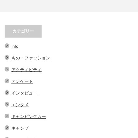
春先必須！KAVUの帽子３選。オ
小林市の起爆剤！青野さんが実践
シャレで実用的なアイテム…
する、地域おこし協力隊での…
カテゴリー
info
もの・ファッション
アクティビティ
アンケート
インタビュー
エンタメ
キャンピングカー
キャンプ