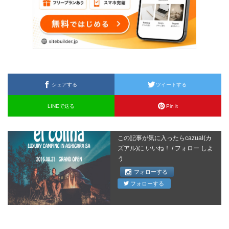
シェアする
ツイートする
LINEで送る
Pin it
この記事が気に入ったらcazual(カ
ズアル)に いいね！ / フォロー しよ
う
フォローする
フォローする