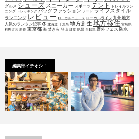
シューズ
テント
スニーカー
グルメ
スポーツ
トレイルラン
ライフスタイル
ファッション
バッグ
ニング
フード
トレッキング
レビュー
九州地方
ランニング
ローカルライフ
ローカルニュース
地方移住
地方創生
冬
人気のランタン記事
北海道
千葉県
宮崎県
東京都
防水
海
野外フェス
焚き火
登山
絶景
料理道具
新作
紅葉
自転車
編集部イチオシ！
KAVUの帽子３選。オ
小林市の起爆剤！青野さんが実践
小林市で大注目