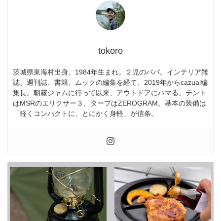
tokoro
茨城県東海村出身。1984年生まれ。２児のパパ。インテリア雑
誌、週刊誌、書籍、ムックの編集を経て、2019年からcazual編
集長。朝霧ジャムに行って以来、アウトドアにハマる。テント
はMSRのエリクサー３、タープはZEROGRAM。基本の装備は
「軽くコンパクトに、とにかく身軽」が信条。