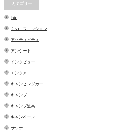
実用的なアイテム…
する、地域おこし協力隊での…
ェの魅力とは
カテゴリー
info
もの・ファッション
アクティビティ
アンケート
インタビュー
エンタメ
キャンピングカー
キャンプ
キャンプ道具
キャンペーン
サウナ