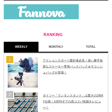
WEEKLY
MONTHLY
TOTAL
アクションスポーツ愛好者必見！使い勝手抜
群なスケーター専用バックパック＆サコッシ
ュバッグが登場！
ダイソー「ランタンスタンド」は驚きの2WA
Y仕様！100均ギアの高コスパ性能をレビュ
ー！