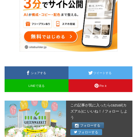
シェアする
ツイートする
LINEで送る
Pin it
この記事が気に入ったらcazual(カ
ズアル)に いいね！ / フォロー しよ
う
フォローする
フォローする