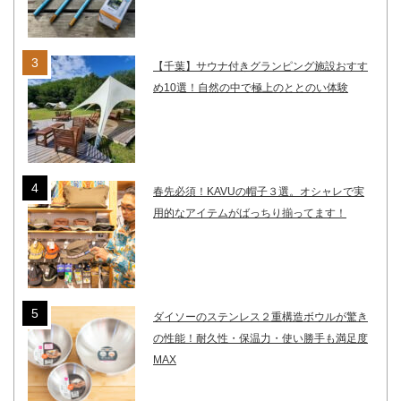
【千葉】サウナ付きグランピング施設おすす
め10選！自然の中で極上のととのい体験
春先必須！KAVUの帽子３選。オシャレで実
用的なアイテムがばっちり揃ってます！
ダイソーのステンレス２重構造ボウルが驚き
の性能！耐久性・保温力・使い勝手も満足度
MAX