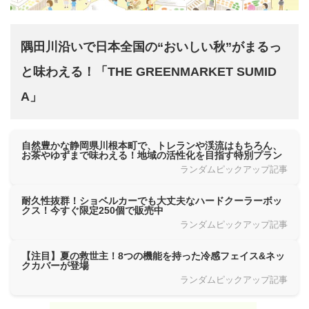
隅田川沿いで日本全国の“おいしい秋”がまるっ
と味わえる！「THE GREENMARKET SUMID
A」
自然豊かな静岡県川根本町で、トレランや渓流はもちろん、
お茶やゆずまで味わえる！地域の活性化を目指す特別プラン
ランダムピックアップ記事
耐久性抜群！ショベルカーでも大丈夫なハードクーラーボッ
クス！今すぐ限定250個で販売中
ランダムピックアップ記事
【注目】夏の救世主！8つの機能を持った冷感フェイス&ネッ
クカバーが登場
ランダムピックアップ記事