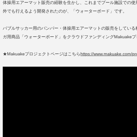
体操用エアーマット販売の経験を生かし、これまでプール施設での使
外でも行えるよう開発されたのが、「ウォーターボード」です。
バブルサッカー用のバンパー・体操用エアーマットの販売をしている
ガ用商品「ウォーターボード」をクラウドファンディングMakuake
★Makuakeプロジェクトページはこちら
https://www.makuake.com/pro