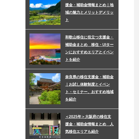
援金・補助金情報まとめ｜地
域の魅力とメリットデメリッ
ト
和歌山移住に役立つ支援金・
補助金まとめ 移住・UIター
ンにおすすめエリアとイベン
トを紹介
奈良県の移住支援金・補助金
｜お試し体験制度とイベン
ト・セミナー、おすすめ地域
を紹介
＜2025年＞大阪府の移住支
援金・補助金情報まとめ 人
気移住エリアも紹介