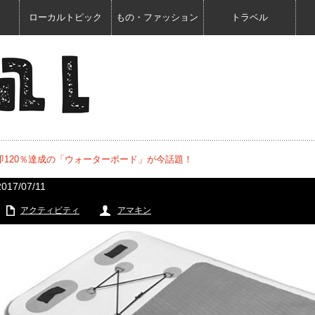
ローカルトピック
もの・ファッション
トラベル
120％達成の「ウォーターボード」が今話題！
2017/07/11
アクティビティ
アマキン