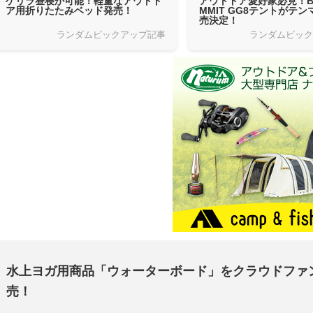
ゲリラ昼寝が可能！軽量なアウトド
アウトドア愛好家必見！BL
ア用折りたたみベッド発売！
MMIT GG8テントがテ
売決定！
ランダムピックアップ記事
ランダムピッ
水上ヨガ用商品「ウォーターボード」をクラウドファン
売！