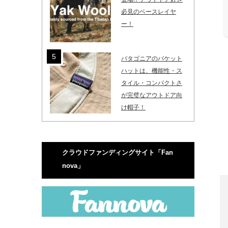
必見のベースレイヤ
ー！
パタゴニアのバケット
ハットは、機能性・ス
タイル・コンパクトさ
が完璧なアウトドア向
け帽子！
クラウドファンディングサイト「Fan
nova」