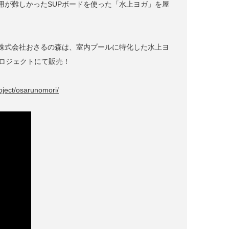
用が難しかったSUPボードを使った「水上ヨガ」を屋
株式会社おさるの森は、室内プールに特化した水上ヨ
プロジェクトにて販売！
ject/osarunomori/