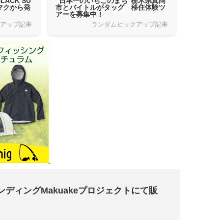
ACK SU
”日本一のいちごのまち”栃木県真岡
ンマクから発
市とバイトルがタッグ 移住体験ツ
アーを募集中！
クアップ記事
ランダムピックアップ記事
ディングMakuakeプロジェクトにて販