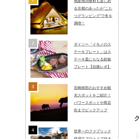
地産地消食材も楽しめ
る京都のあったか”こた
つグランピング”で冬を
満喫！
ダイソー「イモノのス
テーキプレート」はス
テーキ皿にもなる鉄板
プレート【自腹レポ】
宮崎南部のおすすめ観
光スポットをご紹介！
パワースポットや商店
街までピックアップ
世界一のファブリック
登場!? アウトドア好き