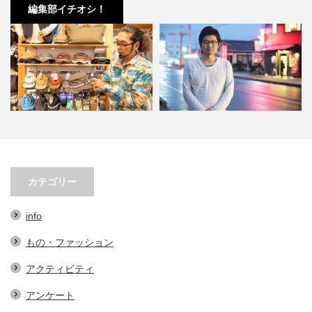
編集部イチオシ！
須！KAVUの帽子３選。オ
小林市の起爆剤！青野さんが実践
小林市で大
レで実用的なアイテム…
する、地域おこし協力隊での…
ェの魅力
カテゴリー
info
もの・ファッション
アクティビティ
アンケート