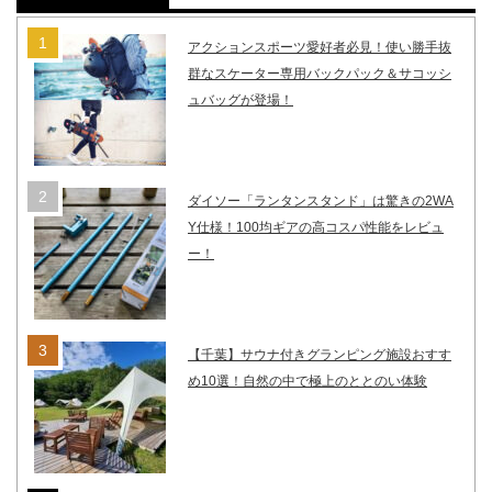
アクションスポーツ愛好者必見！使い勝手抜
群なスケーター専用バックパック＆サコッシ
ュバッグが登場！
ダイソー「ランタンスタンド」は驚きの2WA
Y仕様！100均ギアの高コスパ性能をレビュ
ー！
【千葉】サウナ付きグランピング施設おすす
め10選！自然の中で極上のととのい体験