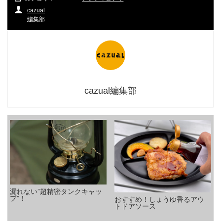
cazual
編集部
cazual編集部
漏れない”超精密タンクキャッ
プ”！
おすすめ！しょうゆ香るアウ
トドアソース