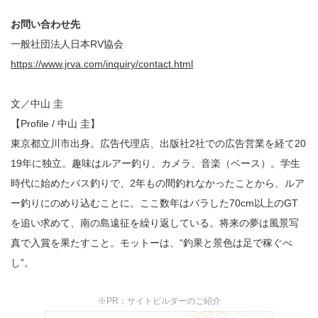
お問い合わせ先
一般社団法人日本RV協会
https://www.jrva.com/inquiry/contact.html
文／中山 圭
【Profile / 中山 圭】
東京都立川市出身。広告代理店、出版社2社での広告営業を経て20
19年に独立。趣味はルアー釣り、カメラ、音楽（ベース）。学生
時代に始めたバス釣りで、2年もの間釣れなかったことから、ルア
ー釣りにのめり込むことに。ここ数年はバラした70cm以上のGT
を追い求めて、南の島遠征を繰り返している。将来の夢は風景写
真で入賞を果たすこと。モットーは、“釣果と景色は足で稼ぐべ
し”。
※PR：サイトビルダーのご紹介