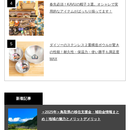
春先必須！KAVUの帽子３選。オシャレで実
用的なアイテムがばっちり揃ってます！
ダイソーのステンレス２重構造ボウルが驚き
の性能！耐久性・保温力・使い勝手も満足度
MAX
新着記事
＜2025年＞鳥取県の移住支援金・補助金情報まと
め｜地域の魅力とメリットデメリット