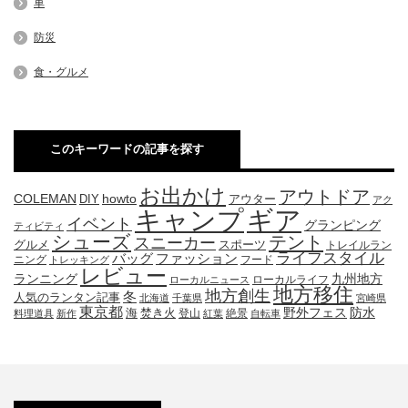
車
防災
食・グルメ
このキーワードの記事を探す
お出かけ
アウトドア
COLEMAN
DIY
howto
アウター
アク
キャンプ
ギア
イベント
グランピング
ティビティ
シューズ
テント
スニーカー
グルメ
スポーツ
トレイルラン
ライフスタイル
ファッション
バッグ
ニング
フード
トレッキング
レビュー
九州地方
ランニング
ローカルライフ
ローカルニュース
地方移住
地方創生
冬
人気のランタン記事
北海道
千葉県
宮崎県
東京都
防水
海
野外フェス
焚き火
登山
絶景
料理道具
新作
紅葉
自転車