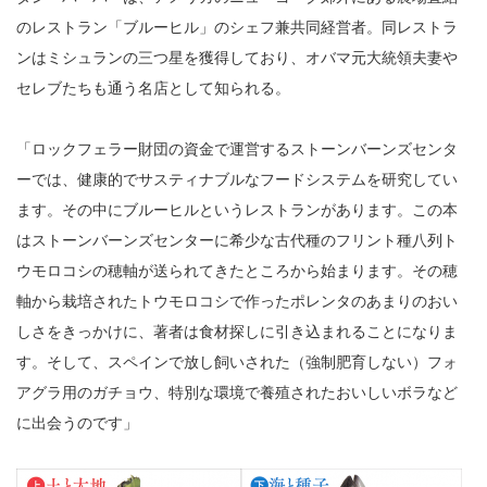
のレストラン「ブルーヒル」のシェフ兼共同経営者。同レストラ
ンはミシュランの三つ星を獲得しており、オバマ元大統領夫妻や
セレブたちも通う名店として知られる。
「ロックフェラー財団の資金で運営するストーンバーンズセンタ
ーでは、健康的でサスティナブルなフードシステムを研究してい
ます。その中にブルーヒルというレストランがあります。この本
はストーンバーンズセンターに希少な古代種のフリント種八列ト
ウモロコシの穂軸が送られてきたところから始まります。その穂
軸から栽培されたトウモロコシで作ったポレンタのあまりのおい
しさをきっかけに、著者は食材探しに引き込まれることになりま
す。そして、スペインで放し飼いされた（強制肥育しない）フォ
アグラ用のガチョウ、特別な環境で養殖されたおいしいボラなど
に出会うのです」