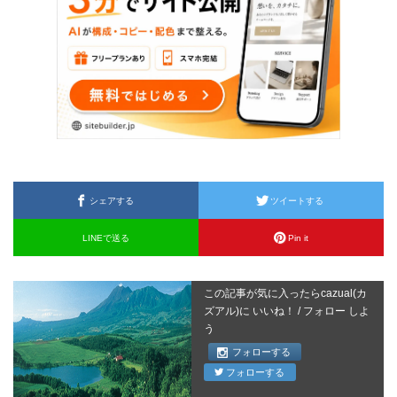
シェアする
ツイートする
LINEで送る
Pin it
この記事が気に入ったらcazual(カ
ズアル)に いいね！ / フォロー しよ
う
フォローする
フォローする