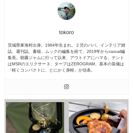
tokoro
茨城県東海村出身。1984年生まれ。２児のパパ。インテリア雑
誌、週刊誌、書籍、ムックの編集を経て、2019年からcazual編
集長。朝霧ジャムに行って以来、アウトドアにハマる。テント
はMSRのエリクサー３、タープはZEROGRAM。基本の装備は
「軽くコンパクトに、とにかく身軽」が信条。