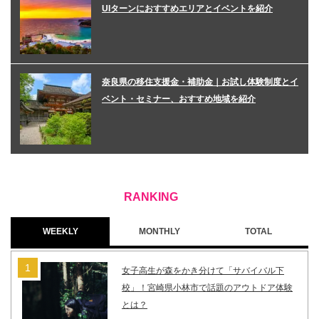
UIターンにおすすめエリアとイベントを紹介
奈良県の移住支援金・補助金｜お試し体験制度とイ
ベント・セミナー、おすすめ地域を紹介
WEEKLY
MONTHLY
TOTAL
女子高生が森をかき分けて「サバイバル下
校」！宮崎県小林市で話題のアウトドア体験
とは？