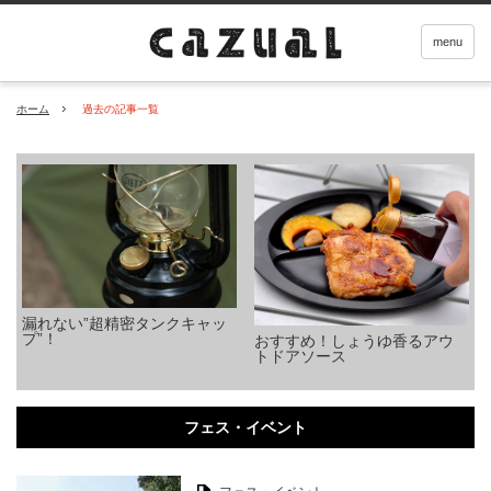
menu
ホーム
過去の記事一覧
漏れない”超精密タンクキャッ
プ”！
おすすめ！しょうゆ香るアウ
トドアソース
フェス・イベント