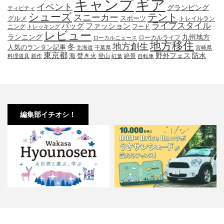
キャンプ
ギア
イベント
グランピング
ティビティ
シューズ
テント
スニーカー
グルメ
スポーツ
トレイルラン
ライフスタイル
ファッション
バッグ
ニング
フード
トレッキング
レビュー
九州地方
ランニング
ローカルライフ
ローカルニュース
地方移住
地方創生
冬
人気のランタン記事
北海道
千葉県
宮崎県
東京都
防水
海
野外フェス
焚き火
登山
絶景
料理道具
新作
紅葉
自転車
編集部イチオシ！