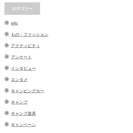
“ちょこっとUターン”という選
DODと出光がコラボ！オリジナル
択…
サンシェードが当たるプレ…
カテゴリー
info
もの・ファッション
アクティビティ
アンケート
インタビュー
エンタメ
キャンピングカー
キャンプ
キャンプ道具
キャンペーン