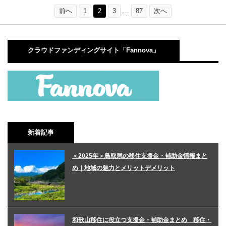
前へ
1
2
3
…
87
次へ
クラウドファンディングサイト「Fannova」
新着記事
＜2025年＞鳥取県の移住支援金・補助金情報まと
め｜地域の魅力とメリットデメリット
和歌山移住に役立つ支援金・補助金まとめ 移住・