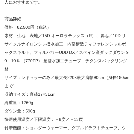
人におすすめです。
商品詳細
価格：82,500円（税込）
素材：生地 表地／15D オーロラテックス（R）、裏地／10D リ
サイクルナイロンシレ撥水加工、内部構造ディファレンシャルボ
ックスキルト、フィルパワーUDD DX／スペイン産ダックダウン 9
0－10％ （770FP） 超撥水加工チューブ、チタンスパッタリング
材
サイズ：レギュラーのみ／最大長220×最大肩幅90cm（身長180cm
まで）
収納サイズ：直径17×31cm
総重量：1260g
ダウン量：590g
快適使用温度／下限温度：－8度／－13度
付帯機能：ショルダーウォーマー、ダブルドラフトチューブ、ウ