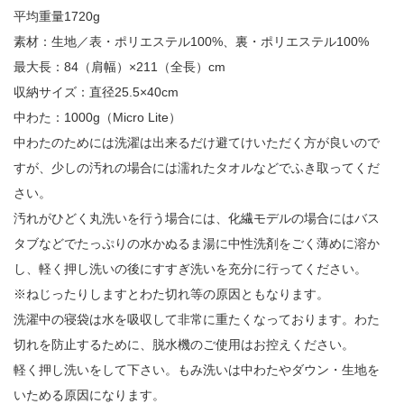
平均重量1720g
素材：生地／表・ポリエステル100%、裏・ポリエステル100%
最大長：84（肩幅）×211（全長）cm
収納サイズ：直径25.5×40cm
中わた：1000g（Micro Lite）
中わたのためには洗濯は出来るだけ避てけいただく方が良いので
すが、少しの汚れの場合には濡れたタオルなどでふき取ってくだ
さい。
汚れがひどく丸洗いを行う場合には、化繊モデルの場合にはバス
タブなどでたっぷりの水かぬるま湯に中性洗剤をごく薄めに溶か
し、軽く押し洗いの後にすすぎ洗いを充分に行ってください。
※ねじったりしますとわた切れ等の原因ともなります。
洗濯中の寝袋は水を吸収して非常に重たくなっております。わた
切れを防止するために、脱水機のご使用はお控えください。
軽く押し洗いをして下さい。もみ洗いは中わたやダウン・生地を
いためる原因になります。