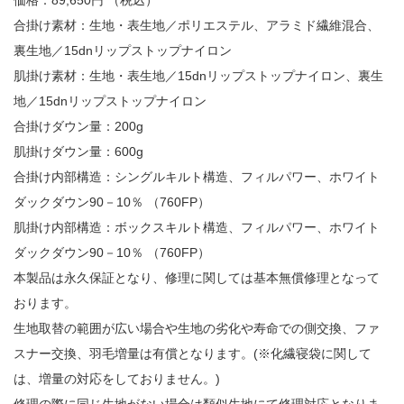
合掛け素材：生地・表生地／ポリエステル、アラミド繊維混合、
裏生地／15dnリップストップナイロン
肌掛け素材：生地・表生地／15dnリップストップナイロン、裏生
地／15dnリップストップナイロン
合掛けダウン量：200g
肌掛けダウン量：600g
合掛け内部構造：シングルキルト構造、フィルパワー、ホワイト
ダックダウン90－10％ （760FP）
肌掛け内部構造：ボックスキルト構造、フィルパワー、ホワイト
ダックダウン90－10％ （760FP）
本製品は永久保証となり、修理に関しては基本無償修理となって
おります。
生地取替の範囲が広い場合や生地の劣化や寿命での側交換、ファ
スナー交換、羽毛増量は有償となります。(※化繊寝袋に関して
は、増量の対応をしておりません。)
修理の際に同じ生地がない場合は類似生地にて修理対応となりま