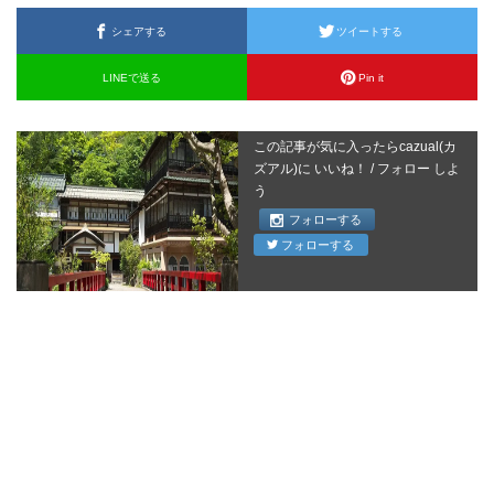
シェアする
ツイートする
LINEで送る
Pin it
この記事が気に入ったらcazual(カ
ズアル)に いいね！ / フォロー しよ
う
フォローする
フォローする