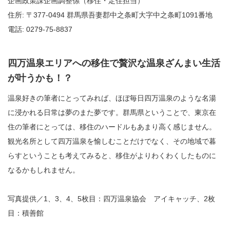
企画政策課企画調整係（移住・定住担当）
住所: 〒377-0494 群馬県吾妻郡中之条町大字中之条町1091番地
電話: 0279-75-8837
四万温泉エリアへの移住で贅沢な温泉ざんまい生活
が叶うかも！？
温泉好きの筆者にとってみれば、ほぼ毎日四万温泉のような名湯
に浸かれる日常は夢のまた夢です。群馬県ということで、東京在
住の筆者にとっては、移住のハードルもあまり高く感じません。
観光名所として四万温泉を愉しむことだけでなく、その地域で暮
らすということも考えてみると、移住がよりわくわくしたものに
なるかもしれません。
写真提供／1、3、4、5枚目：四万温泉協会 アイキャッチ、2枚
目：積善館