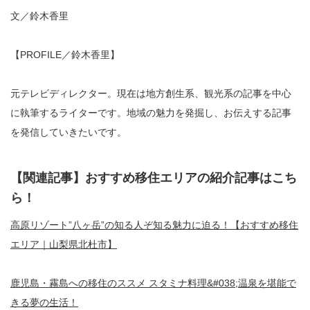
文／鈴木香里
【PROFILE／鈴木香里】
元テレビディレクター。現在は地方創生系、観光系の記事を中心
に執筆するライターです。地域の魅力を発掘し、お伝えする記事
を発信していきたいです。
【関連記事】おすすめ移住エリアの紹介記事はこち
ら！
高原リゾート”八ヶ岳”の知る人ぞ知る魅力に迫る！【おすすめ移住
エリア｜山梨県北杜市】
鹿児島・霧島への移住のススメ スタミナ料理&#038;温泉を堪能で
きる夢の生活！