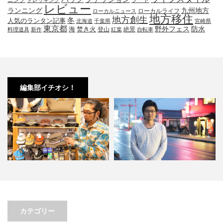
レビュー
九州地方
ランニング
ローカルライフ
ローカルニュース
地方移住
地方創生
冬
人気のランタン記事
北海道
千葉県
宮崎県
東京都
防水
海
野外フェス
焚き火
登山
絶景
料理道具
新作
紅葉
自転車
編集部イチオシ！
。オ
小林市の起爆剤！青野さんが実践
小林市で大注目！こばやしマルシ
…
する、地域おこし協力隊での…
ェの魅力とは？青野さんが明…
カテゴリー