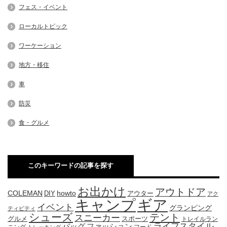
フェス・イベント
ローカルトピック
ワーケーション
地方・移住
車
防災
食・グルメ
このキーワードの記事を探す
お出かけ
アウトドア
COLEMAN
DIY
howto
アウター
アク
キャンプ
ギア
イベント
グランピング
ティビティ
シューズ
テント
スニーカー
グルメ
スポーツ
トレイルラン
ライフスタイル
ファッション
バッグ
ニング
フード
トレッキング