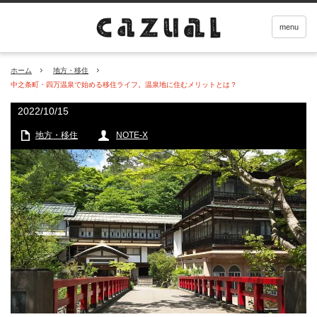
menu
ホーム
地方・移住
中之条町・四万温泉で始める移住ライフ。温泉地に住むメリットとは？
2022/10/15
地方・移住
NOTE-X