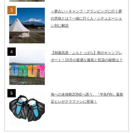
＜夢占い＞キャンプ・グランピングに行く夢
の意味とは？一緒に行く人・シチュエーショ
ン別に解説
【朝霧高原・ふもとっぱら】雨のキャンプレ
ポート！10月の最適な服装と気温の秘密は？
海への未体験ZONEへ誘う、『半魚FIN』最新
足ヒレがクラファンに登場！