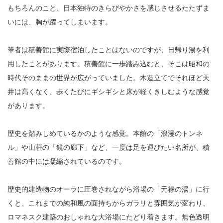
もちろんのこと、日本独特のきらびやかさを感じさせるたたずま
いには、胸が躍ってしまいます。
筆者は積善館に実際宿泊したことはないのですが、日帰り湯を利
用したことがあります。積善館に一歩踏み込むと、そこは昭和の
時代そのままの世界が広がっていました。木造立てでそれほど天
井は高くなく、歩くたびにギシギシと床が軽くきしむような感覚
があります。
歴史を踏みしめているかのような感覚。本館の「浪漫のトンネ
ル」や山荘の「鏡の廊下」など、一度は足を運びたい名所が、積
善館の中には凝縮されているのです。
歴史的建造物のオーラに圧巻されながら浴場の「元禄の湯」に行
くと、これまでの純和風の面持ちからガラリと雰囲気が変わり、
ロマネスク建築のおしゃれな大浴場にたどり着きます。無色透明