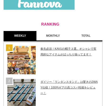
WEEKLY
MONTHLY
TOTAL
春先必須！KAVUの帽子３選。オシャレで実
用的なアイテムがばっちり揃ってます！
ダイソー「ランタンスタンド」は驚きの2WA
Y仕様！100均ギアの高コスパ性能をレビュ
ー！