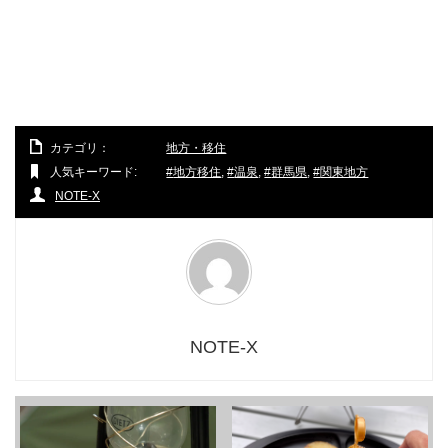
カテゴリ：
地方・移住
人気キーワード:
地方移住
,
温泉
,
群馬県
,
関東地方
NOTE-X
NOTE-X