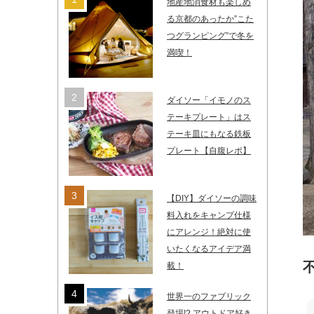
地産地消食材も楽しめ
る京都のあったか”こた
つグランピング”で冬を
満喫！
ダイソー「イモノのス
テーキプレート」はス
テーキ皿にもなる鉄板
プレート【自腹レポ】
【DIY】ダイソーの調味
料入れをキャンプ仕様
にアレンジ！絶対に使
いたくなるアイデア満
載！
世界一のファブリック
登場!? アウトドア好き