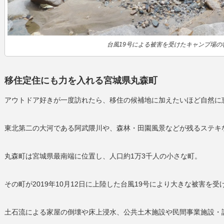
台風19号による被害を受けたキャンプ場の状況
移住定住にも力を入れる宮城県丸森町
アウトドア好きが一度訪れたら、移住の候補地に加えたいほど自然に
東北第二の大河である阿武隈川や、森林・田園風景などが残るステキ
丸森町は宮城県最南端に位置し、人口約
1
万
3
千人の小さな町。
その町が
2019
年
10
月
12
日に上陸した台風
19
号により大きな被害を受
土石流による家屋の倒壊や床上浸水、公共土木施設や民間事業施設・