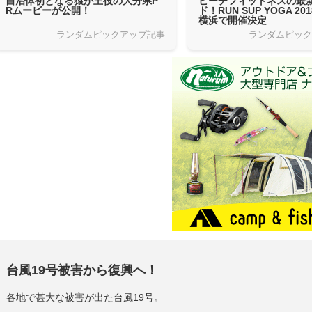
自治体初となる猿が主役の大分県P
ビーチフィットネスの最
Rムービーが公開！
ド！RUN SUP YOGA 2
横浜で開催決定
ランダムピックアップ記事
ランダムピッ
台風
19
号被害から復興へ！
各地で甚大な被害が出た台風
19
号。