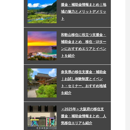
援金・補助金情報まとめ｜地
域の魅力とメリットデメリッ
ト
和歌山移住に役立つ支援金・
補助金まとめ 移住・UIター
ンにおすすめエリアとイベン
トを紹介
奈良県の移住支援金・補助金
｜お試し体験制度とイベン
ト・セミナー、おすすめ地域
を紹介
＜2025年＞大阪府の移住支
援金・補助金情報まとめ 人
気移住エリアも紹介