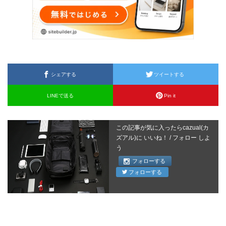
シェアする
ツイートする
LINEで送る
Pin it
この記事が気に入ったらcazual(カ
ズアル)に いいね！ / フォロー しよ
う
フォローする
フォローする