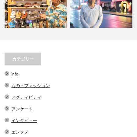
帽子３選。オ
小林市の起爆剤！青野さんが実践
小林市で大注目！こばや
アイテム…
する、地域おこし協力隊での…
ェの魅力とは？青野さ
カテゴリー
info
もの・ファッション
アクティビティ
アンケート
インタビュー
エンタメ