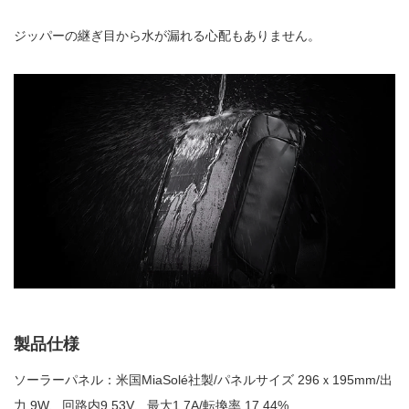
ジッパーの継ぎ目から水が漏れる心配もありません。
製品仕様
ソーラーパネル：米国MiaSolé社製/パネルサイズ 296ｘ195mm/出
力 9W、回路内9.53V、最大1.7A/転換率 17.44%