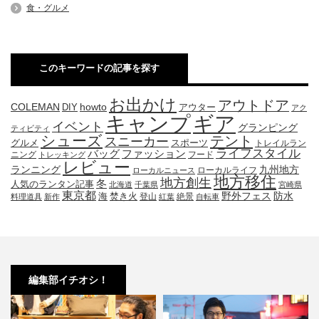
食・グルメ
このキーワードの記事を探す
お出かけ
アウトドア
COLEMAN
DIY
howto
アウター
アク
キャンプ
ギア
イベント
グランピング
ティビティ
シューズ
テント
スニーカー
グルメ
スポーツ
トレイルラン
ライフスタイル
ファッション
バッグ
ニング
フード
トレッキング
レビュー
九州地方
ランニング
ローカルライフ
ローカルニュース
地方移住
地方創生
冬
人気のランタン記事
北海道
千葉県
宮崎県
東京都
防水
海
野外フェス
焚き火
登山
絶景
料理道具
新作
紅葉
自転車
編集部イチオシ！