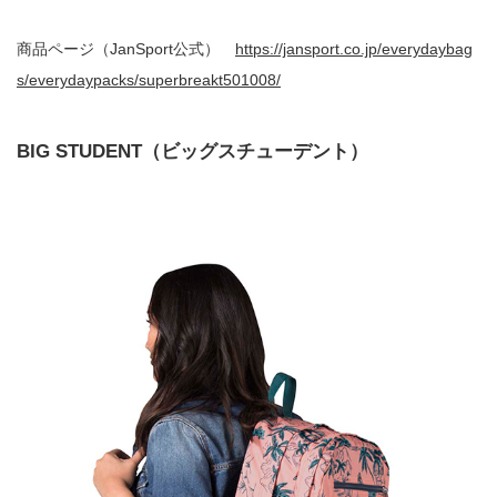
商品ページ（JanSport公式）
https://jansport.co.jp/everydaybag
s/everydaypacks/superbreakt501008/
BIG STUDENT（ビッグスチューデント）