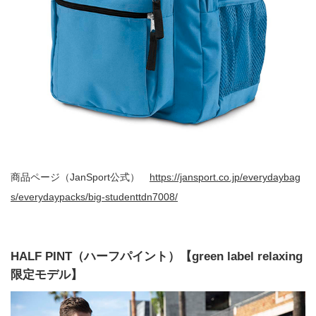
商品ページ（JanSport公式）
https://jansport.co.jp/everydaybag
s/everydaypacks/big-studenttdn7008/
HALF PINT（ハーフパイント）【green label relaxing
限定モデル】