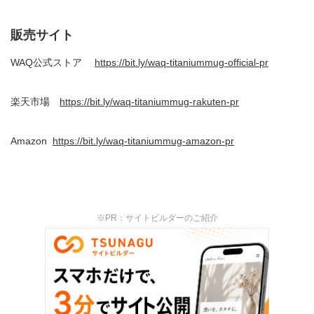
販売サイト
WAQ
公式ストア
https://bit.ly/waq-titaniummug-official-pr
楽天市場
https://bit.ly/waq-titaniummug-rakuten-pr
Amazon
https://bit.ly/waq-titaniummug-amazon-pr
※PR：サイトビルダーのご紹介