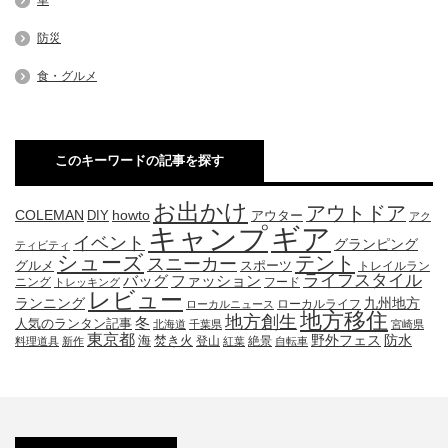
車
防災
食・グルメ
このキーワードの記事を探す
お出かけ
アウトドア
COLEMAN
DIY
howto
アウター
アク
キャンプ
ギア
イベント
グランピング
ティビティ
シューズ
テント
スニーカー
グルメ
スポーツ
トレイルラン
ライフスタイル
ファッション
バッグ
ニング
フード
トレッキング
レビュー
九州地方
ランニング
ローカルライフ
ローカルニュース
地方移住
地方創生
冬
人気のランタン記事
北海道
千葉県
宮崎県
東京都
防水
海
野外フェス
焚き火
登山
絶景
料理道具
新作
紅葉
自転車