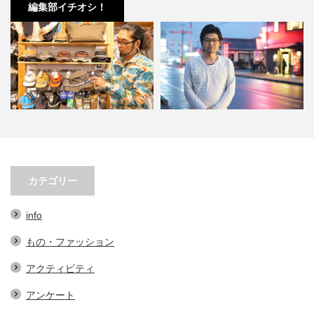
編集部イチオシ！
オ
小林市の起爆剤！青野さんが実践
小林市で大注目！こばやしマルシ
する、地域おこし協力隊での…
ェの魅力とは？青野さんが明…
カテゴリー
info
もの・ファッション
アクティビティ
アンケート