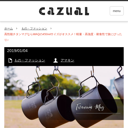
menu
ホーム
もの・ファッション
高性能チタンマグならWAQの450mlサイズがオススメ！軽量・高強度・耐食性で旅にぴった
り♪
2019/01/04
もの・ファッション
アマキン