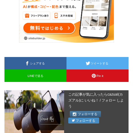
シェアする
ツイートする
LINEで送る
Pin it
この記事が気に入ったらcazual(カ
ズアル)に いいね！ / フォロー しよ
う
フォローする
フォローする