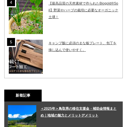
【最高品質の天然素材で作られたBiogold®So
il】野菜やハーブの栽培に必要なオーガニック
土壌！
キャンプ飯に必須のまな板プレート、包丁を
挿し込んで使いやすく。
新着記事
＜2025年＞鳥取県の移住支援金・補助金情報まと
め｜地域の魅力とメリットデメリット