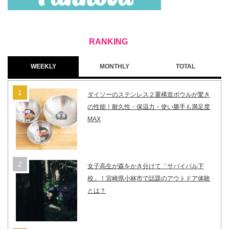
WEEKLY
MONTHLY
TOTAL
ダイソーのステンレス２重構造ボウルが驚き
の性能！耐久性・保温力・使い勝手も満足度
MAX
女子高生が森をかき分けて「サバイバル下
校」！宮崎県小林市で話題のアウトドア体験
とは？