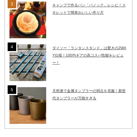
キャンプで作るパン「バノック」レシピ！ス
キレットで簡単おいしい作り方
ダイソー「ランタンスタンド」は驚きの2WA
Y仕様！100均ギアの高コスパ性能をレビュ
ー！
天然漆で金属タンブラーの弱点を克服！新世
代タンブラーが万能すぎる