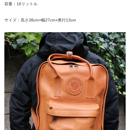
容量：16リットル
サイズ：
高さ
38cm×
幅
27cm×
奥行
13cm