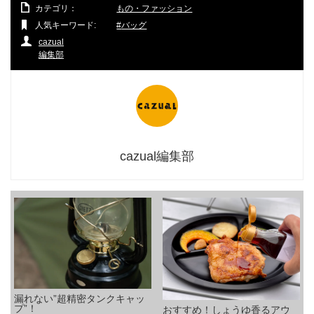
カテゴリ：
もの・ファッション
人気キーワード:
バッグ
cazual
編集部
cazual編集部
漏れない”超精密タンクキャッ
プ”！
おすすめ！しょうゆ香るアウ