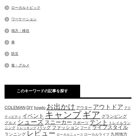
ローカルトピック
ワーケーション
地方・移住
車
防災
食・グルメ
このキーワードの記事を探す
お出かけ
アウトドア
COLEMAN
DIY
howto
アウター
アク
キャンプ
ギア
イベント
グランピング
ティビティ
シューズ
テント
スニーカー
グルメ
スポーツ
トレイルラン
ライフスタイル
ファッション
バッグ
ニング
フード
トレッキング
レビュー
九州地方
ランニング
ローカルライフ
ローカルニュース