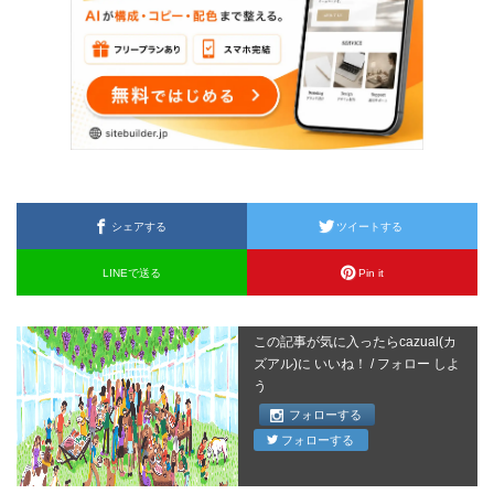
シェアする
ツイートする
LINEで送る
Pin it
この記事が気に入ったらcazual(カ
ズアル)に いいね！ / フォロー しよ
う
フォローする
フォローする