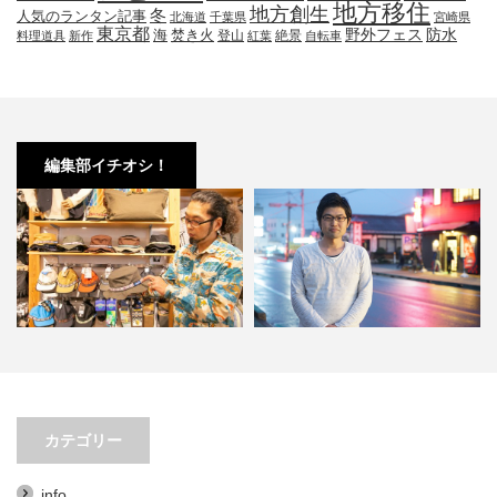
地方移住
地方創生
冬
人気のランタン記事
北海道
千葉県
宮崎県
東京都
防水
海
野外フェス
焚き火
登山
絶景
料理道具
新作
紅葉
自転車
編集部イチオシ！
小林市の起爆剤！青野さんが実践
小林市で大注目！こばやしマルシ
する、地域おこし協力隊での…
ェの魅力とは？青野さんが明…
カテゴリー
info