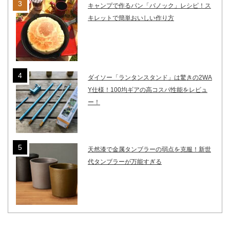
キャンプで作るパン「バノック」レシピ！ス
キレットで簡単おいしい作り方
ダイソー「ランタンスタンド」は驚きの2WA
Y仕様！100均ギアの高コスパ性能をレビュ
ー！
天然漆で金属タンブラーの弱点を克服！新世
代タンブラーが万能すぎる