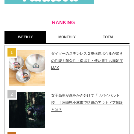
WEEKLY
MONTHLY
TOTAL
ダイソーのステンレス２重構造ボウルが驚き
の性能！耐久性・保温力・使い勝手も満足度
MAX
女子高生が森をかき分けて「サバイバル下
校」！宮崎県小林市で話題のアウトドア体験
とは？