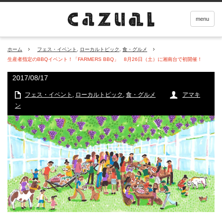
menu
ホーム
フェス・イベント
,
ローカルトピック
,
食・グルメ
生産者指定のBBQイベント！「FARMERS BBQ」 8月26日（土）に湘南台で初開催！
2017/08/17
フェス・イベント
,
ローカルトピック
,
食・グルメ
アマキ
ン