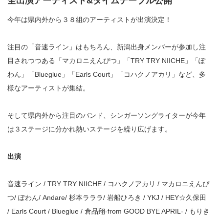
全出演アーティスト&タイムテーブル公開
今年は県内外から３８組のアーティストが出演決定！
注目の「音速ライン」はもちろん、新潟出身メンバーが参加し注
目されつつある「マカロニえんぴつ」「TRY TRY NIICHE」「ぽ
わん」「Blueglue」「Earls Court」「コハクノアカリ」など、多
様なアーティストが集結。
そして県内外から注目のバンド、シンガーソングライターが今年
は３ステージに分かれ熱いステージを繰り広げます。
出演
音速ライン / TRY TRY NIICHE / コハクノアカリ / マカロニえんぴ
つ/ ぽわん/ Andare/ 杉本ラララ/ 岩船ひろき / YKJ / HEY☆久保田
/ Earls Court / Blueglue / 倉品翔-from GOOD BYE APRIL- / もりき