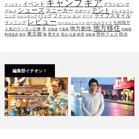
キャンプ
ギア
イベント
グランピング
ティビティ
シューズ
テント
スニーカー
グルメ
スポーツ
トレイルラン
ライフスタイル
ファッション
バッグ
ニング
フード
トレッキング
レビュー
九州地方
ランニング
ローカルライフ
ローカルニュース
地方移住
地方創生
冬
人気のランタン記事
北海道
千葉県
宮崎県
東京都
防水
海
野外フェス
焚き火
登山
絶景
料理道具
新作
紅葉
自転車
編集部イチオシ！