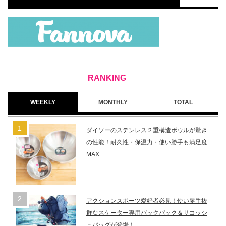
WEEKLY
MONTHLY
TOTAL
ダイソーのステンレス２重構造ボウルが驚き
の性能！耐久性・保温力・使い勝手も満足度
MAX
アクションスポーツ愛好者必見！使い勝手抜
群なスケーター専用バックパック＆サコッシ
ュバッグが登場！