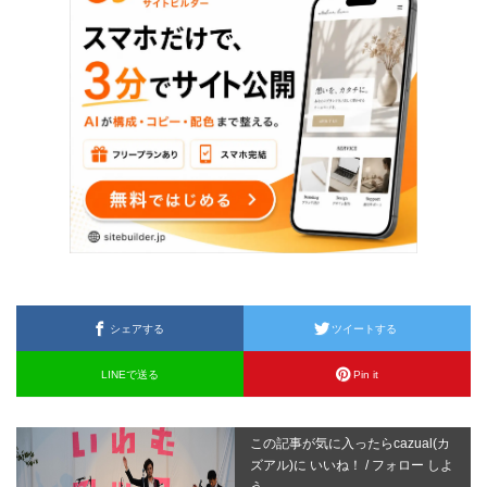
シェアする
ツイートする
LINEで送る
Pin it
この記事が気に入ったらcazual(カ
ズアル)に いいね！ / フォロー しよ
う