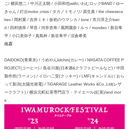
こ/ 横田悠二 / 中川正太朗 / 小田和也withいわむロックBAND / ゆー
きゃん / 灯台motor crisis / タカノトモノリ/ 原生真 / the cheeseca
kes / 岡村翼 / 吉井ミキ / 仮初のウマシカ / tone / 市川淳之介ban
d / 田村徳幸 / 琴音 / 河井杏寿 / 風間麗奈 / ルゥ / mondeo / 新谷隼
平 / 小口美弥子 / 真島梓 / 新谷隼平 / 沼倉希美
出店
DAIDOKO(青果氷) / うめやんkitchin(カレー) / NIIGATA COFFEE P
ROJECT(コーヒー) / 長谷川屋(日本酒&クラフトビールなど) / 中田
製作所(ラーメン) / イロハ二堂(クッキー) / LMF(キャンドル) / おら
って新潟(太陽光発電) / TiGARAGE Leather Works &Co.,Ltd(レザ
ークラフト) / 横浜元町紅茶専門店ラ・テイエール(紅茶)/and mor
e…