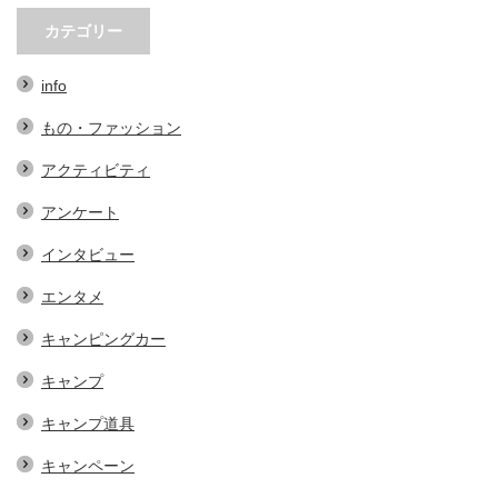
。オ
小林市の起爆剤！青野さんが実践
小林市で大注目！こばやしマル
…
する、地域おこし協力隊での…
ェの魅力とは？青野さんが明…
カテゴリー
info
もの・ファッション
アクティビティ
アンケート
インタビュー
エンタメ
キャンピングカー
キャンプ
キャンプ道具
キャンペーン