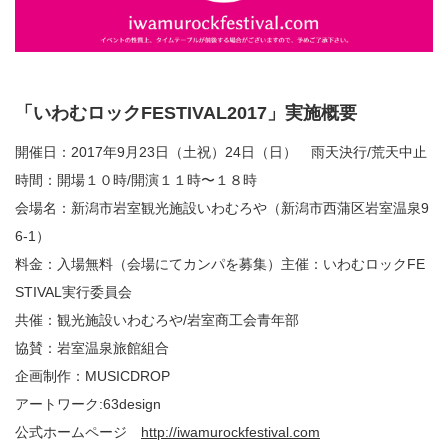
「いわむロックFESTIVAL2017」実施概要
開催日：2017年9月23日（土祝）24日（日） 雨天決行/荒天中止
時間：開場１０時/開演１１時〜１８時
会場名：新潟市岩室観光施設いわむろや（新潟市西蒲区岩室温泉9
6-1）
料金：入場無料（会場にてカンパを募集）主催：いわむロックFE
STIVAL実行委員会
共催：観光施設いわむろや/岩室商工会青年部
協賛：岩室温泉旅館組合
企画制作：MUSICDROP
アートワーク:63design
公式ホームページ
http://iwamurockfestival.com