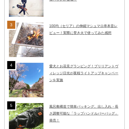
100均（セリア）の伸縮マシュマロ串本音レ
ビュー！実際に焚き火で使ってみた感想
愛犬とお花見グランピング！ブリリアントヴ
ィレッジ日光が夜桜ライトアップキャンペー
ンを実施
風呂敷構造で簡単パッキング。出し入れ・長
さ調整可能な「ラップハンドルバーバッグ」
発売！