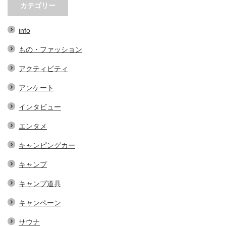
なアイテム…
する、地域おこし協力隊での…
ェの魅力とは？青野
カテゴリー
info
もの・ファッション
アクティビティ
アンケート
インタビュー
エンタメ
キャンピングカー
キャンプ
キャンプ道具
キャンペーン
サウナ