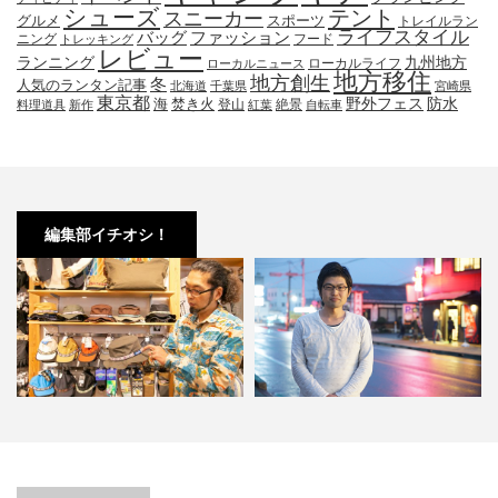
シューズ
テント
スニーカー
グルメ
スポーツ
トレイルラン
ライフスタイル
ファッション
バッグ
ニング
フード
トレッキング
レビュー
九州地方
ランニング
ローカルライフ
ローカルニュース
地方移住
地方創生
冬
人気のランタン記事
北海道
千葉県
宮崎県
東京都
防水
海
野外フェス
焚き火
登山
絶景
料理道具
新作
紅葉
自転車
編集部イチオシ！
Uの帽子３選。オ
小林市の起爆剤！青野さんが実践
小林市で大注目！こ