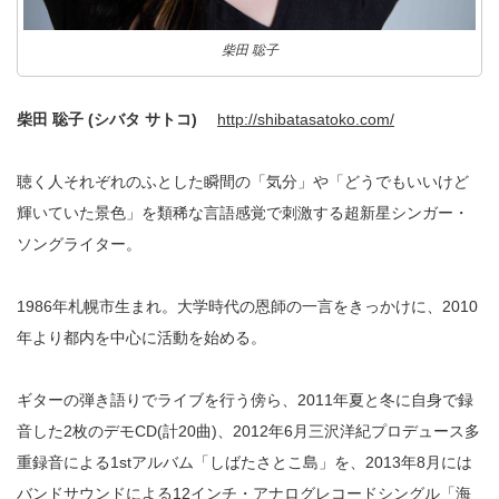
柴田 聡子
柴田 聡子 (シバタ サトコ)
http://shibatasatoko.com/
聴く人それぞれのふとした瞬間の「気分」や「どうでもいいけど
輝いていた景色」を類稀な言語感覚で刺激する超新星シンガー・
ソングライター。
1986年札幌市生まれ。大学時代の恩師の一言をきっかけに、2010
年より都内を中心に活動を始める。
ギターの弾き語りでライブを行う傍ら、2011年夏と冬に自身で録
音した2枚のデモCD(計20曲)、2012年6月三沢洋紀プロデュース多
重録音による1stアルバム「しばたさとこ島」を、2013年8月には
バンドサウンドによる12インチ・アナログレコードシングル「海