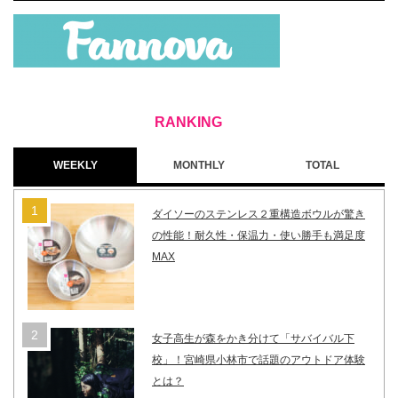
WEEKLY
MONTHLY
TOTAL
ダイソーのステンレス２重構造ボウルが驚き
の性能！耐久性・保温力・使い勝手も満足度
MAX
女子高生が森をかき分けて「サバイバル下
校」！宮崎県小林市で話題のアウトドア体験
とは？