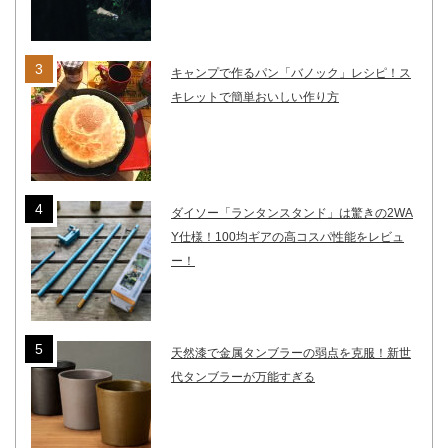
キャンプで作るパン「バノック」レシピ！ス
キレットで簡単おいしい作り方
ダイソー「ランタンスタンド」は驚きの2WA
Y仕様！100均ギアの高コスパ性能をレビュ
ー！
天然漆で金属タンブラーの弱点を克服！新世
代タンブラーが万能すぎる