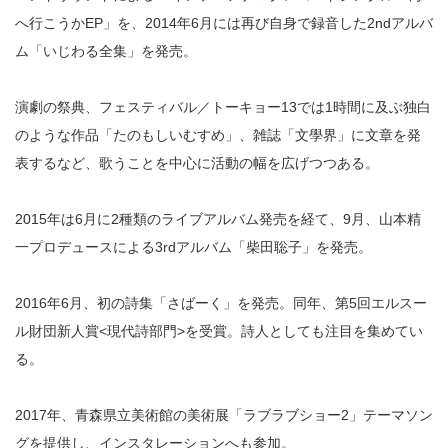
へ行こうかEP」を、2014年6月には再び自身で録音した2ndアルバ
ム「いじわる全集」を発売。
演劇の祭典、フェスティバル／トーキョー13では1時間に及ぶ独白
のような作品「たのもしいむすめ」、雑誌「文學界」に文章を発
表するなど、歌うことを中心に活動の幅を広げつつある。
2015年は6月に2種類のライブアルバム発売を経て、9月、山本精
一プロデュースによる3rdアルバム「柴田聡子」を発売。
2016年6月、初の詩集「さばーく」を発売。同年、第5回エルスー
ル財団新人賞<現代詩部門>を受賞。詩人としても注目を集めてい
る。
2017年、青森県立美術館の美術展「ラブラブショー2」テーマソン
グを提供し、インスタレーションへも参加。