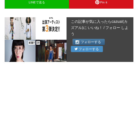
LINEで送る
Pin it
この記事が気に入ったらcazual(カ
ズアル)に いいね！ / フォロー しよ
う
フォローする
フォローする