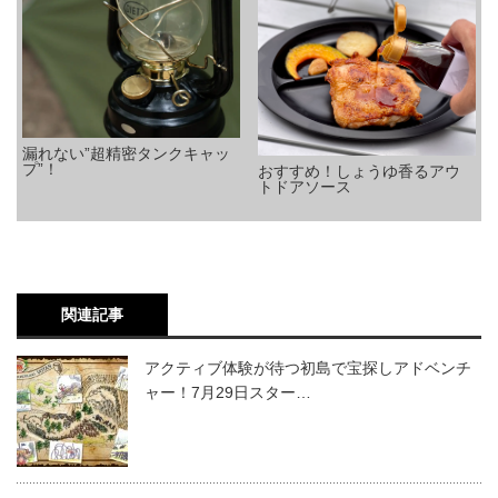
漏れない”超精密タンクキャッ
プ”！
おすすめ！しょうゆ香るアウ
トドアソース
関連記事
アクティブ体験が待つ初島で宝探しアドベンチ
ャー！7月29日スター…