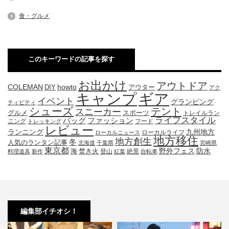
食・グルメ
このキーワードの記事を探す
お出かけ
アウトドア
COLEMAN
DIY
howto
アウター
アク
キャンプ
ギア
イベント
グランピング
ティビティ
シューズ
テント
スニーカー
グルメ
スポーツ
トレイルラン
ライフスタイル
ファッション
バッグ
ニング
フード
トレッキング
レビュー
九州地方
ランニング
ローカルライフ
ローカルニュース
地方移住
地方創生
冬
人気のランタン記事
北海道
千葉県
宮崎県
東京都
防水
海
野外フェス
焚き火
登山
絶景
料理道具
新作
紅葉
自転車
編集部イチオシ！