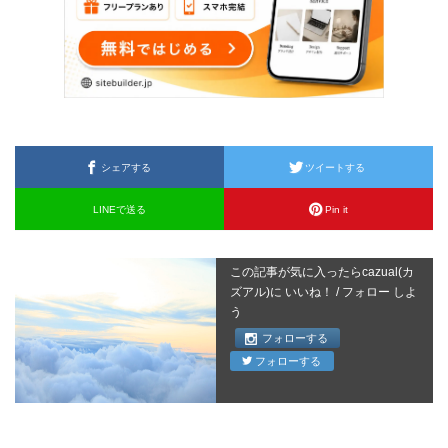
シェアする
ツイートする
LINEで送る
Pin it
この記事が気に入ったらcazual(カ
ズアル)に いいね！ / フォロー しよ
う
フォローする
フォローする