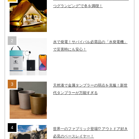
つグランピング”で冬を満喫！
水で発電！サバイバル必需品の「水発電機」
で災害時にも安心！
天然漆で金属タンブラーの弱点を克服！新世
代タンブラーが万能すぎる
世界一のファブリック登場!? アウトドア好き
必見のベースレイヤー！