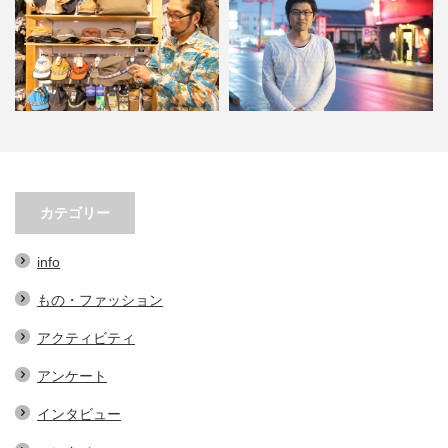
春先必須！KAVUの帽子３選。オ
小林市の起爆剤！青野さんが実践
シャレで実用的なアイテム…
する、地域おこし協力隊での…
カテゴリー
info
もの・ファッション
アクティビティ
アンケート
インタビュー