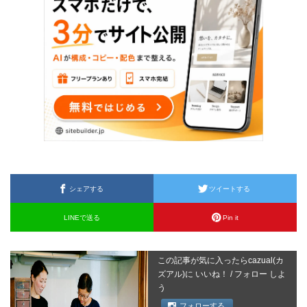
シェアする
ツイートする
LINEで送る
Pin it
この記事が気に入ったらcazual(カ
ズアル)に いいね！ / フォロー しよ
う
フォローする