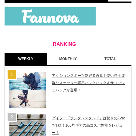
WEEKLY
MONTHLY
TOTAL
アクションスポーツ愛好者必見！使い勝手抜
群なスケーター専用バックパック＆サコッシ
ュバッグが登場！
ダイソー「ランタンスタンド」は驚きの2WA
Y仕様！100均ギアの高コスパ性能をレビュ
ー！