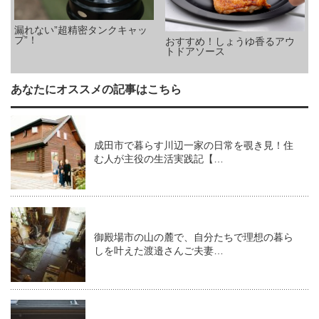
漏れない”超精密タンクキャッ
プ”！
おすすめ！しょうゆ香るアウ
トドアソース
あなたにオススメの記事はこちら
成田市で暮らす川辺一家の日常を覗き見！住
む人が主役の生活実践記【…
御殿場市の山の麓で、自分たちで理想の暮ら
しを叶えた渡邉さんご夫妻…