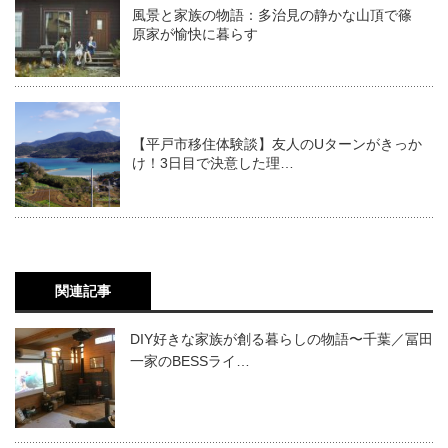
風景と家族の物語：多治見の静かな山頂で篠
原家が愉快に暮らす
【平戸市移住体験談】友人のUターンがきっか
け！3日目で決意した理…
関連記事
DIY好きな家族が創る暮らしの物語〜千葉／冨田
一家のBESSライ…