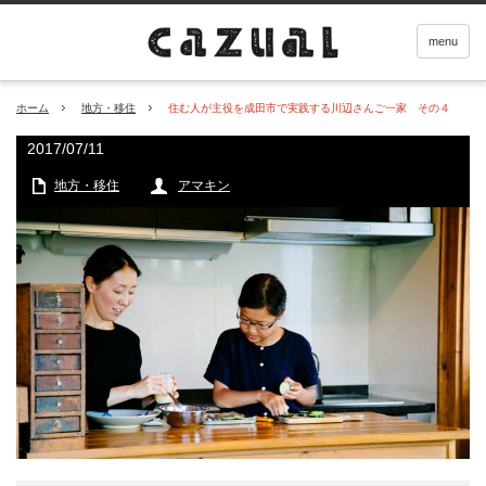
menu
ホーム
地方・移住
住む人が主役を成田市で実践する川辺さんご一家 その４
2017/07/11
地方・移住
アマキン