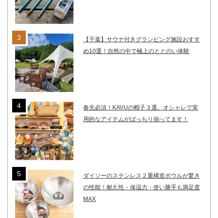
【千葉】サウナ付きグランピング施設おすす
め10選！自然の中で極上のととのい体験
春先必須！KAVUの帽子３選。オシャレで実
用的なアイテムがばっちり揃ってます！
ダイソーのステンレス２重構造ボウルが驚き
の性能！耐久性・保温力・使い勝手も満足度
MAX