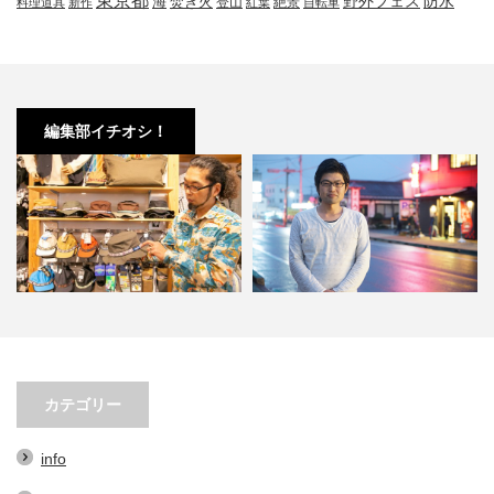
東京都
防水
海
野外フェス
焚き火
登山
絶景
料理道具
新作
紅葉
自転車
編集部イチオシ！
VUの帽子３選。オ
小林市の起爆剤！青野さんが実践
小林市で大注目！
的なアイテム…
する、地域おこし協力隊での…
ェの魅力とは？青
カテゴリー
info