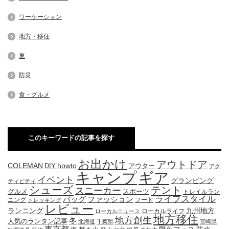
ワーケーション
地方・移住
車
防災
食・グルメ
このキーワードの記事を探す
お出かけ
アウトドア
COLEMAN
DIY
howto
アウター
アク
キャンプ
ギア
イベント
グランピング
ティビティ
シューズ
テント
スニーカー
グルメ
スポーツ
トレイルラン
ライフスタイル
ファッション
バッグ
ニング
フード
トレッキング
レビュー
九州地方
ランニング
ローカルライフ
ローカルニュース
地方移住
地方創生
冬
人気のランタン記事
北海道
千葉県
宮崎県