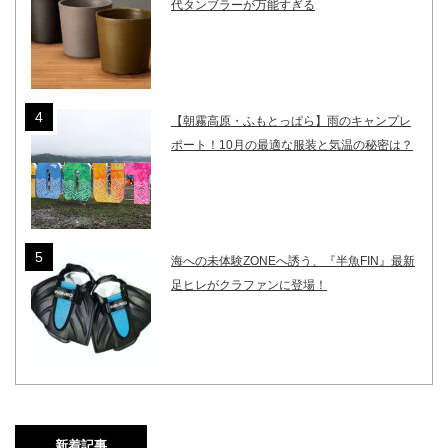
代タンブラーが万能すぎる
【朝霧高原・ふもとっぱら】雨のキャンプレ
ポート！10月の最適な服装と気温の秘密は？
海への未体験ZONEへ誘う、『半魚FIN』最新
足ヒレがクラファンに登場！
新着記事