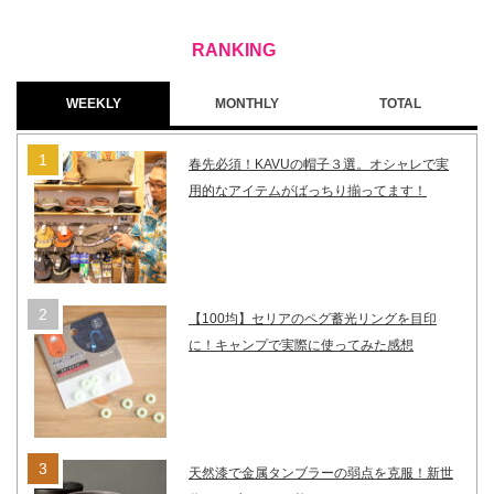
WEEKLY
MONTHLY
TOTAL
春先必須！KAVUの帽子３選。オシャレで実
用的なアイテムがばっちり揃ってます！
【100均】セリアのペグ蓄光リングを目印
に！キャンプで実際に使ってみた感想
天然漆で金属タンブラーの弱点を克服！新世