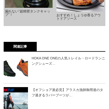
漏れない”超精密タンクキャッ
プ”！
おすすめ！しょうゆ香るアウ
トドアソース
関連記事
HOKA ONE ONEの人気トレイル・ロードランニ
ングシューズ…
【オフショア派必見】アラスカ漁師御用達のタ
フ過ぎるラバーブーツが…