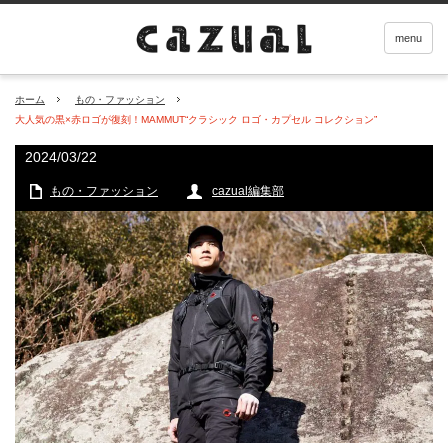
menu
ホーム
もの・ファッション
大人気の黒×赤ロゴが復刻！MAMMUT“クラシック ロゴ・カプセル コレクション”
2024/03/22
もの・ファッション
cazual編集部