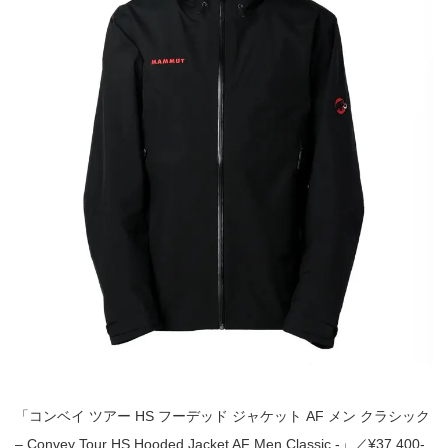
「コンベイ ツアー HS フーデッド ジャケット AF メン クラシック
– Convey Tour HS Hooded Jacket AF Men Classic -」／¥37,400-