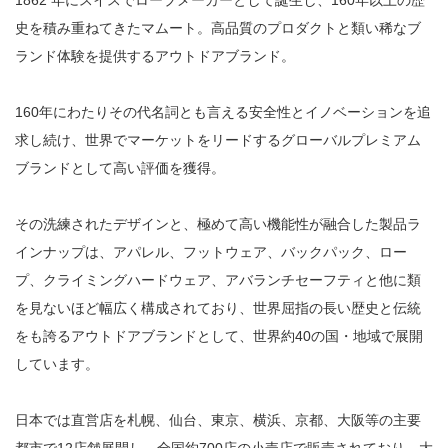
史を積み重ねてきたマムート。高品質のプロダクトと類い稀なブ
ランド体験を提供するアウトドアブランド。
160年にわたりその代名詞とも言える安全性とイノベーションを追
求し続け、世界でマーケットをリードするグローバルプレミアム
ブランドとして高い評価を獲得。
その洗練されたデザインと、極めて高い機能性が融合した製品ラ
インナップは、アパレル、フットウェア、バックパック、ロー
プ、クライミングハードウェア、アバランチセーフティと他に類
を見ないほど幅広く構成されており、世界屈指の長い歴史と伝統
をも誇るアウトドアブランドとして、世界約40の国・地域で展開
しています。
日本では直営店を札幌、仙台、東京、横浜、京都、大阪等の主要
都市で12店舗展開し、全国約700店の小売店で販売されており、大