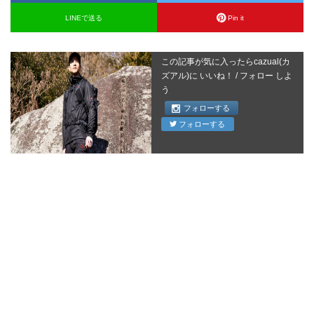
LINEで送る
Pin it
この記事が気に入ったらcazual(カ
ズアル)に いいね！ / フォロー しよ
う
フォローする
フォローする