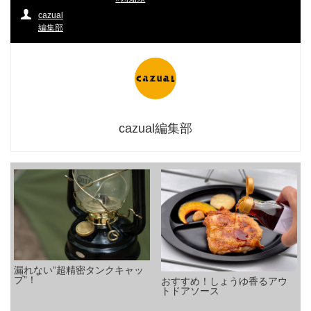
cazual
編集部
cazual編集部
漏れない”超精密タンクキャッ
プ”！
おすすめ！しょうゆ香るアウ
トドアソース