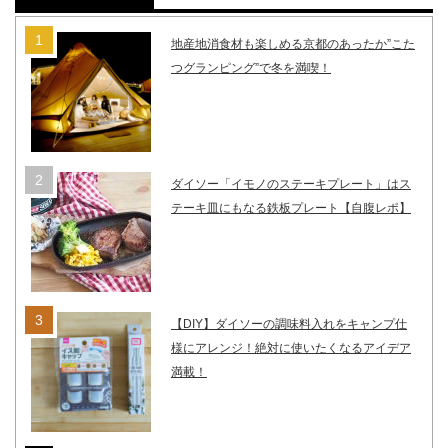
地産地消食材も楽しめる京都のあったか”こた
つグランピング”で冬を満喫！
ダイソー「イモノのステーキプレート」はス
テーキ皿にもなる鉄板プレート【自腹レポ】
【DIY】ダイソーの調味料入れをキャンプ仕
様にアレンジ！絶対に使いたくなるアイデア
満載！