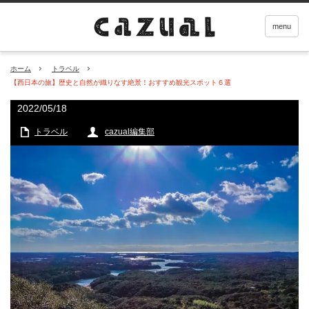
menu
ホーム
トラベル
【西日本の旅】歴史と自然が織りなす絶景！おすすめ観光スポット６選
2022/05/18
トラベル
cazual編集部