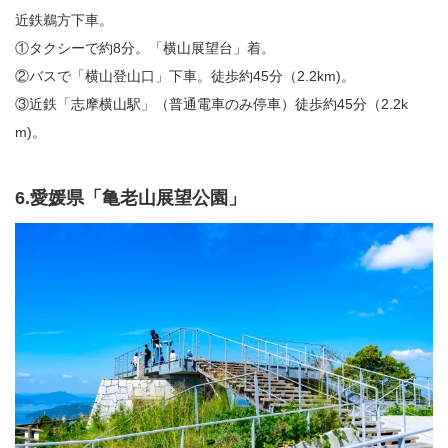
近鉄鵜方下車。
①タクシーで約8分。「横山展望台」着。
②バスで「横山登山口」下車。徒歩約45分（2.2km)。
③近鉄「志摩横山駅」（普通電車のみ停車）徒歩約45分（2.2k
m)。
6.愛媛県「亀老山展望公園」