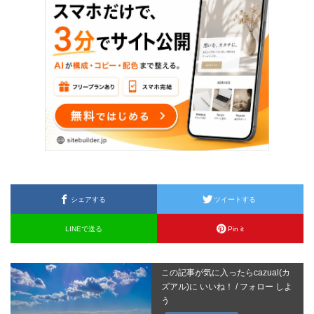
シェアする
ツイートする
LINEで送る
Pin it
この記事が気に入ったらcazual(カ
ズアル)に いいね！ / フォロー しよ
う