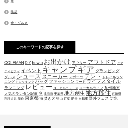
車
防災
食・グルメ
このキーワードの記事を探す
お出かけ
アウトドア
COLEMAN
DIY
howto
アウター
アク
キャンプ
ギア
イベント
グランピング
ティビティ
シューズ
テント
スニーカー
グルメ
スポーツ
トレイルラン
ライフスタイル
ファッション
バッグ
ニング
フード
トレッキング
レビュー
九州地方
ランニング
ローカルライフ
ローカルニュース
地方移住
地方創生
冬
人気のランタン記事
北海道
千葉県
宮崎県
東京都
防水
海
野外フェス
焚き火
登山
絶景
料理道具
新作
紅葉
自転車