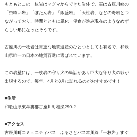
もともとこの一枚岩はマグマからできた岩体で、実は古座川峡の
「虫喰い岩」「ぼたん岩」「飯盛岩」「天柱岩」などの奇岩とつ
ながっており、時間とともに風化・侵食が進み現在のようなめず
らしい形になったそうです。
古座川の一枚岩は貴重な地質遺産のひとつとしても有名で、和歌
山県唯一の日本の地質百選に選ばれています。
この岩壁には、一枚岩の守り犬の民話があり巨大な守り犬の影が
出現するので、毎年、4月と8月に訪れるのがおすすめです！
■住所
和歌山県東牟婁郡古座川町相瀬290-2
■アクセス
古座川町コミュニティバス ふるさとバス本川線「一枚岩」すぐ