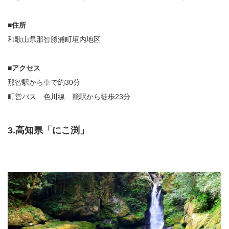
■住所
和歌山県那智勝浦町垣内地区
■アクセス
那智駅から車で約30分
町営バス 色川線 籠駅から徒歩23分
3.高知県「にこ渕」