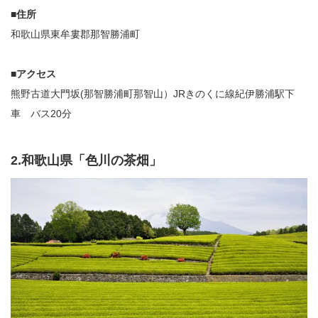
■住所
和歌山県東牟婁郡那智勝浦町
■アクセス
熊野古道大門坂(那智勝浦町那智山）JRきのくに線紀伊勝浦駅下
車 バス20分
2.和歌山県「色川の茶畑」