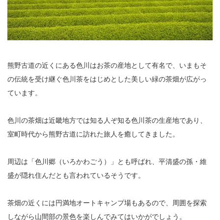
熊野古道の近くにある色川はお茶の産地として有名で、いまもそ
の伝統を受け継ぐ色川茶をはじめとした美しい緑の茶畑が広がっ
ています。
色川の茶畑は近畿地方では知る人ぞ知る色川茶の生産地であり、
室町時代から熊野古道に訪れた旅人を癒してきました。
周辺は「色川郷（いろかわごう）」とも呼ばれ、平清盛の孫・維
盛が隠れ住んだとも言われているそうです。
茶畑の近くには円満地オートキャンプ場もあるので、周囲を探索
しながら山間部の景色を楽しんでみてはいかがでしょう。