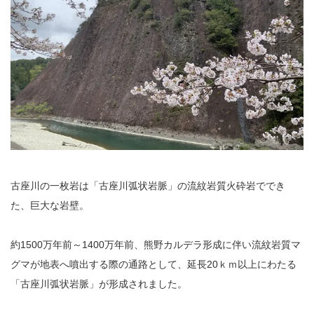
古座川の一枚岩は「古座川弧状岩脈」の流紋岩質火砕岩ででき
た、巨大な岩壁。
約1500万年前～1400万年前、熊野カルデラ形成に伴い流紋岩質マ
グマが地表へ噴出する際の通路として、延長20ｋｍ以上にわたる
「古座川弧状岩脈」が形成されました。