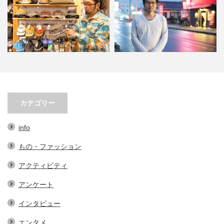
先必須！KAVUの帽子３選。オ
小林市の起爆剤！青野さんが実践
小林市
シャレで実用的なアイテム…
する、地域おこし協力隊での…
ェの
カテゴリー
info
もの・ファッション
アクティビティ
アンケート
インタビュー
エンタメ