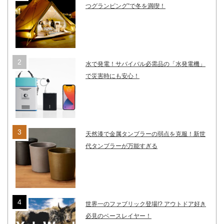
つグランピング”で冬を満喫！
水で発電！サバイバル必需品の「水発電機」
で災害時にも安心！
天然漆で金属タンブラーの弱点を克服！新世
代タンブラーが万能すぎる
世界一のファブリック登場!? アウトドア好き
必見のベースレイヤー！