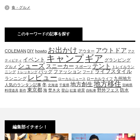
食・グルメ
このキーワードの記事を探す
お出かけ
アウトドア
COLEMAN
DIY
howto
アウター
アク
キャンプ
ギア
イベント
グランピング
ティビティ
シューズ
テント
スニーカー
グルメ
スポーツ
トレイルラン
ライフスタイル
ファッション
バッグ
ニング
フード
トレッキング
レビュー
九州地方
ランニング
ローカルライフ
ローカルニュース
地方移住
地方創生
冬
人気のランタン記事
北海道
千葉県
宮崎県
東京都
防水
海
野外フェス
焚き火
登山
絶景
料理道具
新作
紅葉
自転車
編集部イチオシ！