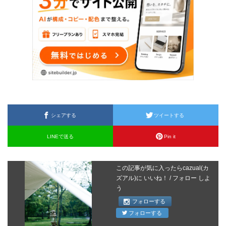
シェアする
ツイートする
LINEで送る
Pin it
この記事が気に入ったらcazual(カ
ズアル)に いいね！ / フォロー しよ
う
フォローする
フォローする