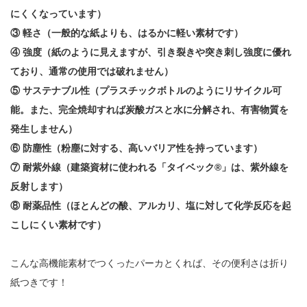
にくくなっています）
③ 軽さ（一般的な紙よりも、はるかに軽い素材です）
④ 強度（紙のように見えますが、引き裂きや突き刺し強度に優れ
ており、通常の使用では破れません）
⑤ サステナブル性（プラスチックボトルのようにリサイクル可
能。また、完全焼却すれば炭酸ガスと水に分解され、有害物質を
発生しません）
⑥ 防塵性（粉塵に対する、高いバリア性を持っています）
⑦ 耐紫外線（建築資材に使われる「タイベック®︎」は、紫外線を
反射します）
⑧ 耐薬品性（ほとんどの酸、アルカリ、塩に対して化学反応を起
こしにくい素材です）
こんな高機能素材でつくったパーカとくれば、その便利さは折り
紙つきです！