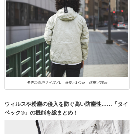
モデル着用サイズ／L 身長／175㎝ 体重／68㎏
ウィルスや粉塵の侵入を防ぐ高い防塵性……「タイ
ベック®️」の機能を総まとめ！