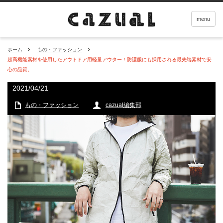
menu
ホーム
もの・ファッション
超高機能素材を使用したアウトドア用軽量アウター！防護服にも採用される最先端素材で安
心の品質。
2021/04/21
もの・ファッション
cazual編集部