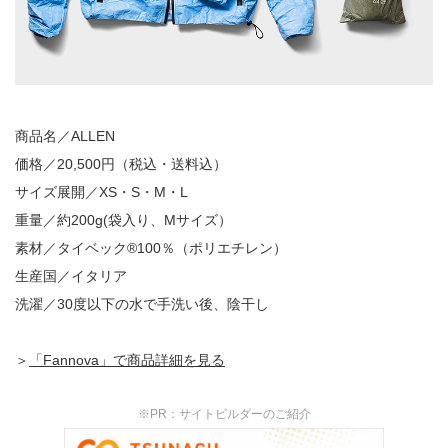
商品名／ALLEN
価格／20,500円（税込・送料込）
サイズ展開／XS・S・M・L
重量／約200g(袋入り、Mサイズ）
素材／タイベック®︎100％（ポリエチレン）
生産国／イタリア
洗濯／30度以下の水で手洗い後、陰干し
＞
「Fannova」で商品詳細を見る
※PR：サイトビルダーのご紹介