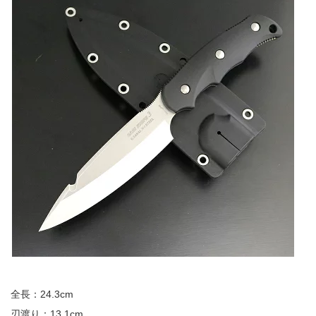
全長：24.3cm
刃渡り：13.1cm