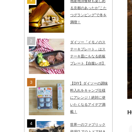
地産地消食材も楽しめ
る京都のあったか”こた
つグランピング”で冬を
満喫！
ダイソー「イモノのス
テーキプレート」はス
テーキ皿にもなる鉄板
プレート【自腹レポ】
【DIY】ダイソーの調味
料入れをキャンプ仕様
にアレンジ！絶対に使
いたくなるアイデア満
載！
世界一のファブリック
登場!? アウトドア好き