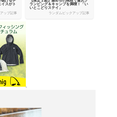
を聴けるチ
【限定２組】嬉野市の廃校で贅沢グ
ェイスがト
ランピング＆キャンプを満喫！「い
いとこどりステイ」
クアップ記事
ランダムピックアップ記事