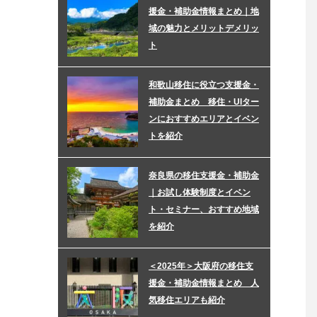
援金・補助金情報まとめ｜地
域の魅力とメリットデメリッ
ト
和歌山移住に役立つ支援金・
補助金まとめ 移住・UIター
ンにおすすめエリアとイベン
トを紹介
奈良県の移住支援金・補助金
｜お試し体験制度とイベン
ト・セミナー、おすすめ地域
を紹介
＜2025年＞大阪府の移住支
援金・補助金情報まとめ 人
気移住エリアも紹介