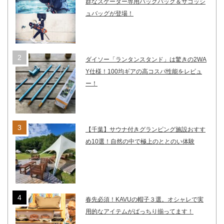
群なスケーター専用バックパック＆サコッシ
ュバッグが登場！
ダイソー「ランタンスタンド」は驚きの2WA
Y仕様！100均ギアの高コスパ性能をレビュ
ー！
【千葉】サウナ付きグランピング施設おすす
め10選！自然の中で極上のととのい体験
春先必須！KAVUの帽子３選。オシャレで実
用的なアイテムがばっちり揃ってます！