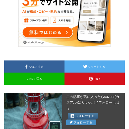
シェアする
ツイートする
LINEで送る
Pin it
この記事が気に入ったらcazual(カ
ズアル)に いいね！ / フォロー しよ
う
フォローする
フォローする