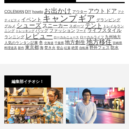
お出かけ
アウトドア
COLEMAN
DIY
howto
アウター
アク
キャンプ
ギア
イベント
グランピング
ティビティ
シューズ
テント
スニーカー
グルメ
スポーツ
トレイルラン
ライフスタイル
ファッション
バッグ
ニング
フード
トレッキング
レビュー
九州地方
ランニング
ローカルライフ
ローカルニュース
地方移住
地方創生
冬
人気のランタン記事
北海道
千葉県
宮崎県
東京都
防水
海
野外フェス
焚き火
登山
絶景
料理道具
新作
紅葉
自転車
編集部イチオシ！