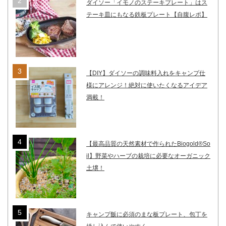
ダイソー「イモノのステーキプレート」はス
テーキ皿にもなる鉄板プレート【自腹レポ】
【DIY】ダイソーの調味料入れをキャンプ仕
様にアレンジ！絶対に使いたくなるアイデア
満載！
【最高品質の天然素材で作られたBiogold®So
il】野菜やハーブの栽培に必要なオーガニック
土壌！
キャンプ飯に必須のまな板プレート、包丁を