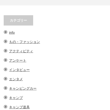
春先必須！KAVUの帽子３選。オ
小林市の起爆剤！青野さんが実践
シャレで実用的なアイテム…
する、地域おこし協力隊での…
カテゴリー
info
もの・ファッション
アクティビティ
アンケート
インタビュー
エンタメ
キャンピングカー
キャンプ
キャンプ道具