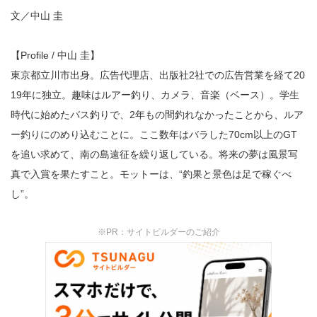
文／中山 圭
【Profile / 中山 圭】
東京都立川市出身。広告代理店、出版社2社での広告営業を経て20
19年に独立。趣味はルアー釣り、カメラ、音楽（ベース）。学生
時代に始めたバス釣りで、2年もの間釣れなかったことから、ルア
ー釣りにのめり込むことに。ここ数年はバラした70cm以上のGT
を追い求めて、南の島遠征を繰り返している。将来の夢は風景写
真で入賞を果たすこと。モットーは、“釣果と景色は足で稼ぐべ
し”。
※PR：サイトビルダーのご紹介