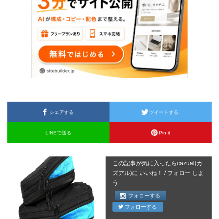
シェアする
ツイートする
LINEで送る
Pin it
この記事が気に入ったらcazual(カ
ズアル)に いいね！ / フォロー しよ
う
フォローする
フォローする