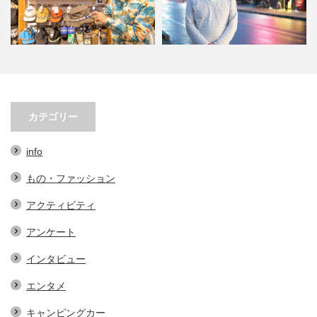
子３選。オ
小林市の起爆剤！青野さんが実践
小林市で大注目！こばやし
イテム…
する、地域おこし協力隊での…
ェの魅力とは？青野さん
カテゴリー
info
もの・ファッション
アクティビティ
アンケート
インタビュー
エンタメ
キャンピングカー