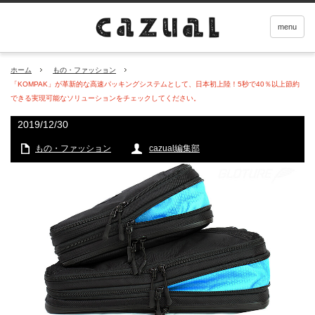
menu
ホーム
もの・ファッション
「KOMPAK」が革新的な高速パッキングシステムとして、日本初上陸！5秒で40％以上節約
できる実現可能なソリューションをチェックしてください。
2019/12/30
もの・ファッション
cazual編集部