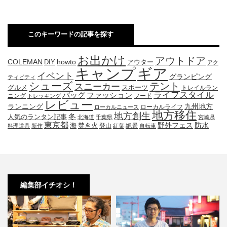
このキーワードの記事を探す
お出かけ
アウトドア
COLEMAN
DIY
howto
アウター
アク
キャンプ
ギア
イベント
グランピング
ティビティ
シューズ
テント
スニーカー
グルメ
スポーツ
トレイルラン
ライフスタイル
ファッション
バッグ
ニング
フード
トレッキング
レビュー
九州地方
ランニング
ローカルライフ
ローカルニュース
地方移住
地方創生
冬
人気のランタン記事
北海道
千葉県
宮崎県
東京都
防水
海
野外フェス
焚き火
登山
絶景
料理道具
新作
紅葉
自転車
編集部イチオシ！