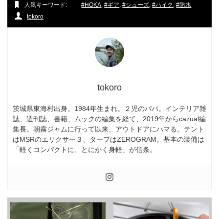
人気キーワード:
HOKA
,
ギア
,
シューズ
,
ハイク
,
防水
tokoro
tokoro
茨城県東海村出身。1984年生まれ。２児のパパ。インテリア雑
誌、週刊誌、書籍、ムックの編集を経て、2019年からcazual編
集長。朝霧ジャムに行って以来、アウトドアにハマる。テント
はMSRのエリクサー３、タープはZEROGRAM。基本の装備は
「軽くコンパクトに、とにかく身軽」が信条。