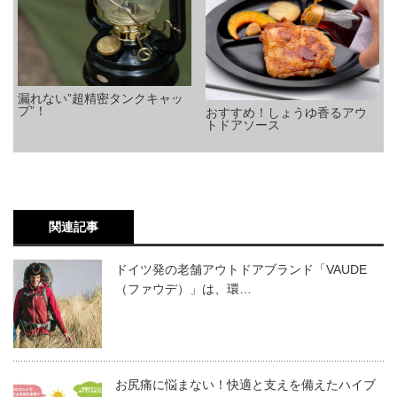
漏れない”超精密タンクキャッ
プ”！
おすすめ！しょうゆ香るアウ
トドアソース
関連記事
ドイツ発の老舗アウトドアブランド「VAUDE
（ファウデ）」は、環…
お尻痛に悩まない！快適と支えを備えたハイブ