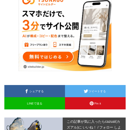
シェアする
ツイートする
LINEで送る
Pin it
この記事が気に入ったらcazual(カ
ズアル)に いいね！ / フォロー しよ