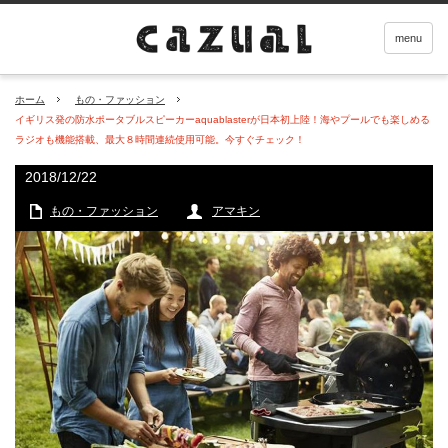
menu
ホーム
もの・ファッション
イギリス発の防水ポータブルスピーカーaquablasterが日本初上陸！海やプールでも楽しめる
ラジオも機能搭載、最大８時間連続使用可能。今すぐチェック！
2018/12/22
もの・ファッション
アマキン