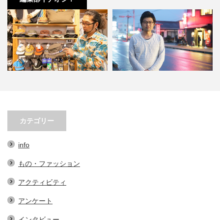
子３選。オ
小林市の起爆剤！青野さんが実践
小林市で大注目！こばやし
テム…
する、地域おこし協力隊での…
ェの魅力とは？青野さんが
カテゴリー
info
もの・ファッション
アクティビティ
アンケート
インタビュー