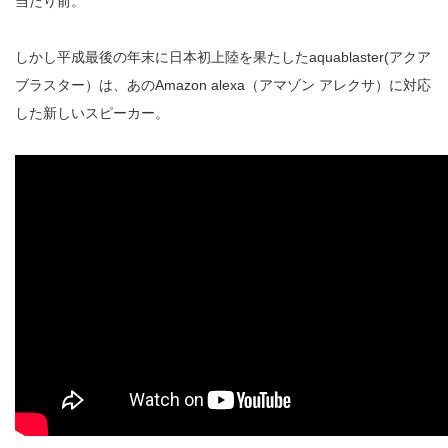
当たり前。
しかし平成最後の年末に日本初上陸を果たした
aquablaster(
アクア
ブラスター）は、あの
Amazon alexa
（アマゾン アレクサ）に対応
した新しいスピーカー。