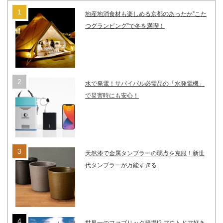
地産地消食材も楽しめる京都のあったか”こた
つグランピング”で冬を満喫！
水で発電！サバイバル必需品の「水発電機」
で災害時にも安心！
天然漆で金属タンブラーの弱点を克服！新世
代タンブラーが万能すぎる