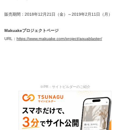
販売期間：
2018
年
12
月2
1
日（金）～
2019
年
2
月
11
日（月）
Makuake
プロジェクトページ
URL
：
https://www.makuake.com/project/aquablaster/
※PR：サイトビルダーのご紹介