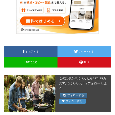
シェアする
ツイートする
LINEで送る
Pin it
この記事が気に入ったらcazual(カ
ズアル)に いいね！ / フォロー しよ
う
フォローする
フォローする