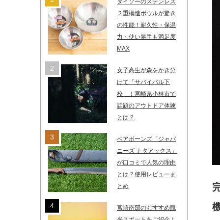
ダイソーのステンレス
２重構造ボウルが驚き
の性能！耐久性・保温
力・使い勝手も満足度
MAX
女子高生が森をかき分
けて「サバイバル下
校」！宮崎県小林市で
話題のアウトドア体験
とは？
ベアボーンズ「ジャパ
ニーズ ナタアックス」
が口コミで人気の理由
とは？使用レビューま
とめ
宮崎南部のおすすめ観
光スポットをご紹介！