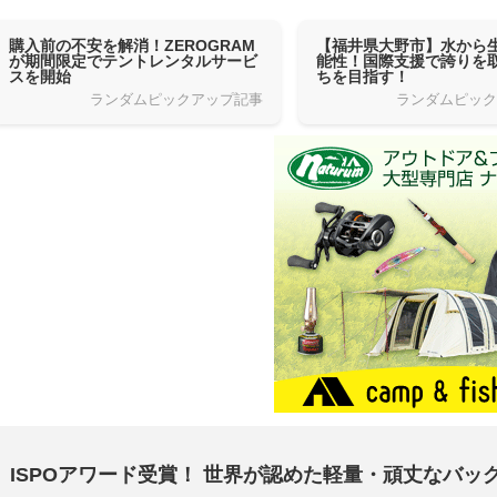
購入前の不安を解消！ZEROGRAM
【福井県大野市】水から
が期間限定でテントレンタルサービ
能性！国際支援で誇りを
スを開始
ちを目指す！
ランダムピックアップ記事
ランダムピッ
ISPO
アワード受賞！ 世界が認めた軽量・頑丈なバッ