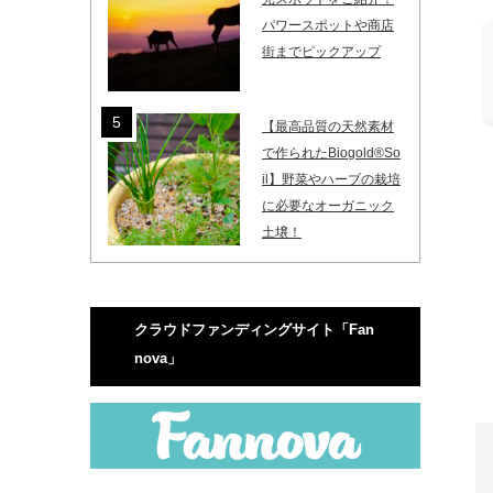
パワースポットや商店
街までピックアップ
【最高品質の天然素材
で作られたBiogold®So
il】野菜やハーブの栽培
に必要なオーガニック
土壌！
クラウドファンディングサイト「Fan
nova」