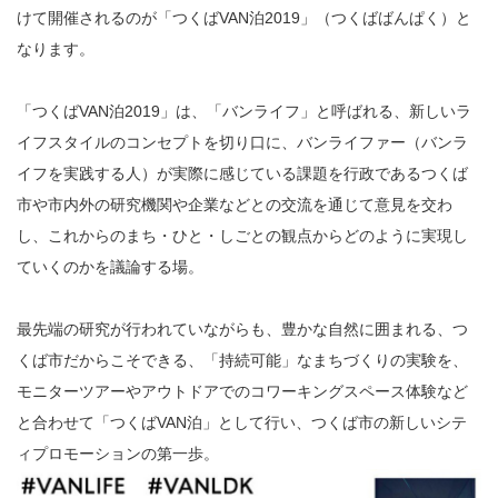
けて開催されるのが「つくば
VAN
泊
2019
」（つくばばんぱく）と
なります。
「つくば
VAN
泊
2019
」は、「バンライフ」と呼ばれる、新しいラ
イフスタイルのコンセプトを切り口に、バンライファー（バンラ
イフを実践する人）が実際に感じている課題を行政であるつくば
市や市内外の研究機関や企業などとの交流を通じて意見を交わ
し、これからのまち・ひと・しごとの観点からどのように実現し
ていくのかを議論する場。
最先端の研究が行われていながらも、豊かな自然に囲まれる、つ
くば市だからこそできる、「持続可能」なまちづくりの実験を、
モニターツアーやアウトドアでのコワーキングスペース体験など
と合わせて「つくば
VAN
泊」として行い、つくば市の新しいシテ
ィプロモーションの第一歩。