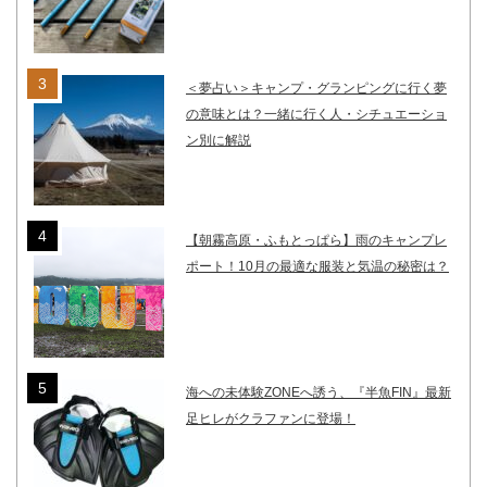
＜夢占い＞キャンプ・グランピングに行く夢
の意味とは？一緒に行く人・シチュエーショ
ン別に解説
【朝霧高原・ふもとっぱら】雨のキャンプレ
ポート！10月の最適な服装と気温の秘密は？
海への未体験ZONEへ誘う、『半魚FIN』最新
足ヒレがクラファンに登場！