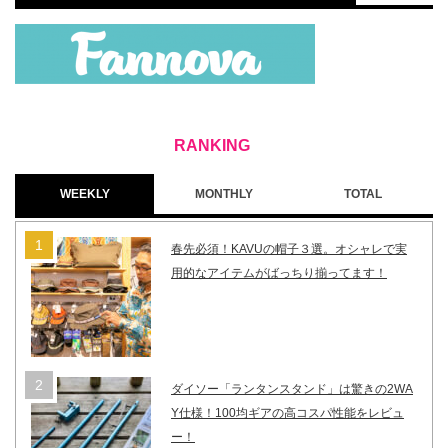
WEEKLY
MONTHLY
TOTAL
春先必須！KAVUの帽子３選。オシャレで実
用的なアイテムがばっちり揃ってます！
ダイソー「ランタンスタンド」は驚きの2WA
Y仕様！100均ギアの高コスパ性能をレビュ
ー！