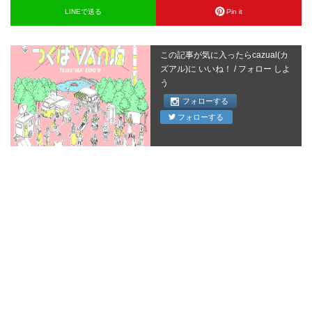
LINEで送る
Pin it
この記事が気に入ったらcazual(カ
ズアル)に いいね！ / フォロー しよ
う
フォローする
フォローする