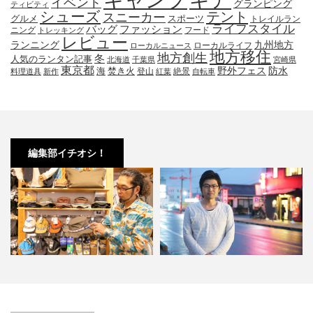
ギア
イベント
グランピング
ティビティ
シューズ
テント
スニーカー
グルメ
スポーツ
トレイルラン
ライフスタイル
ファッション
バッグ
ニング
フード
トレッキング
レビュー
九州地方
ランニング
ローカルライフ
ローカルニュース
地方移住
地方創生
冬
人気のランタン記事
北海道
千葉県
宮崎県
東京都
防水
海
野外フェス
焚き火
登山
絶景
料理道具
新作
紅葉
自転車
編集部イチオシ！
春先必須！KAVUの帽子３選。オ
小林市の起爆剤！青野さんが実践