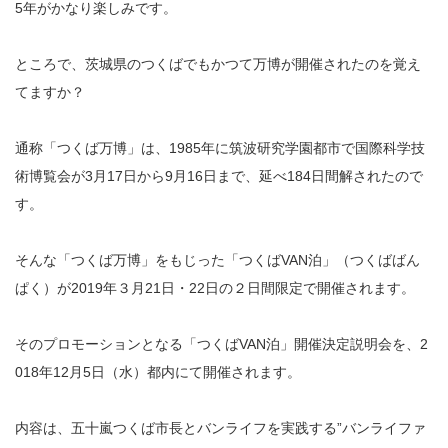
5年がかなり楽しみです。
ところで、茨城県のつくばでもかつて万博が開催されたのを覚え
てますか？
通称「つくば万博」は、1985年に筑波研究学園都市で国際科学技
術博覧会が3月17日から9月16日まで、延べ184日間解されたので
す。
そんな「つくば万博」をもじった「つくば
VAN
泊」（つくばばん
ぱく）が
2019
年３月
21
日・
22
日の２日間限定で開催されます。
そのプロモーションとなる「つくば
VAN
泊」開催決定説明会を、2
018年
12
月
5
日（水）都内にて開催されます。
内容は、五十嵐つくば市長とバンライフを実践する”バンライファ