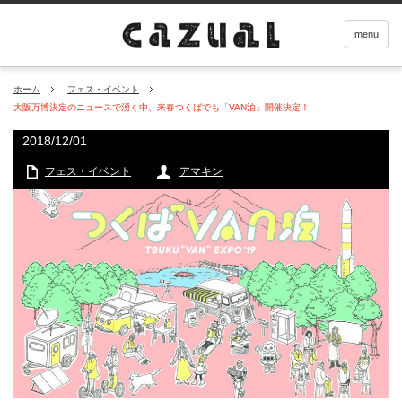
menu
ホーム
フェス・イベント
大阪万博決定のニュースで湧く中、来春つくばでも「VAN泊」開催決定！
2018/12/01
フェス・イベント
アマキン