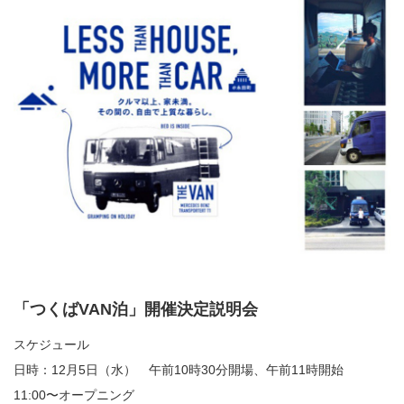
「つくば
VAN
泊」開催決定説明会
スケジュール
日時：
12
月
5
日（水） 午前
10
時
30
分開場、午前
11
時開始
11:00〜オープニング