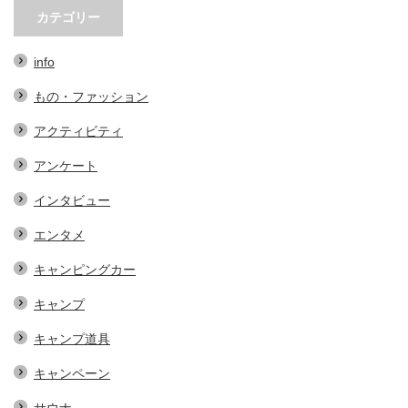
シャレで実用的なアイテム…
する、地域おこし協力隊での…
カテゴリー
info
もの・ファッション
アクティビティ
アンケート
インタビュー
エンタメ
キャンピングカー
キャンプ
キャンプ道具
キャンペーン