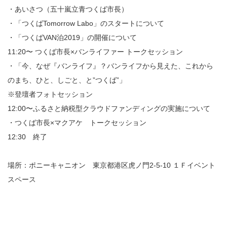
・あいさつ（五十嵐立青つくば市長）
・「つくば
Tomorrow Labo
」のスタートについて
・「つくば
VAN
泊
2019
」の開催について
11:20
〜 つくば市長×バンライファー トークセッション
・「今、なぜ『バンライフ』？バンライフから見えた、これから
のまち、ひと、しごと、と”つくば”」
※登壇者フォトセッション
12:00
〜ふるさと納税型クラウドファンディングの実施について
・つくば市長×マクアケ トークセッション
12:30
終了
場所：ポニーキャニオン 東京都港区虎ノ門2-5-10 １Ｆイベント
スペース