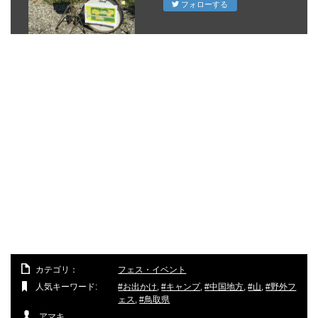
フォローする
カテゴリ：
フェス・イベント
人気キーワード:
お出かけ
,
キャンプ
,
中国地方
,
山
,
野外フ
ェス
,
鳥取県
アマキ