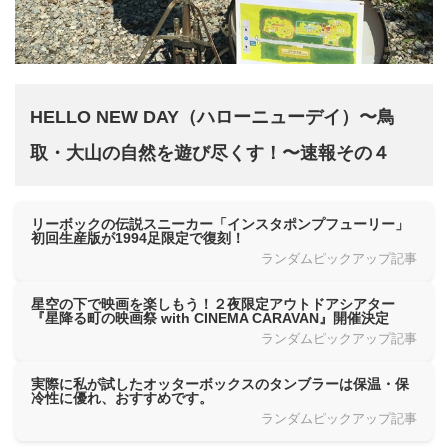
HELLO NEW DAY（ハローニューデイ）〜鳥
取・大山の自然を遊び尽くす！〜速報その４
リーボックの伝説スニーカー「インスタポンプフューリー」
初回生産版が1994足限定で復刻！
ランダムピックアップ記事
星空の下で映画を楽しもう！２夜限定アウトドアシアター
『星降る町の映画祭 with CINEMA CARAVAN』開催決定
ランダムピックアップ記事
実際に私が試したオッターボックスのタンブラーは保温・保
冷性に優れ、おすすめです。
ランダムピックアップ記事