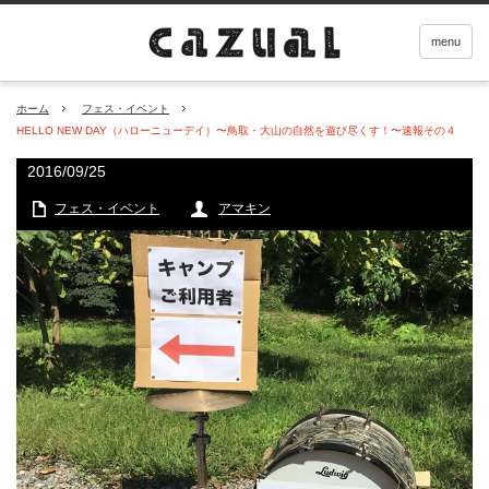
menu
ホーム
フェス・イベント
HELLO NEW DAY（ハローニューデイ）〜鳥取・大山の自然を遊び尽くす！〜速報その４
2016/09/25
フェス・イベント
アマキン