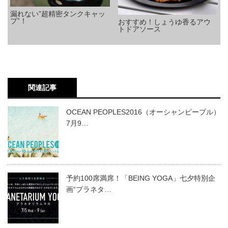
漏れない”超精密タンクキャッ
プ”！
おすすめ！しょうゆ香るアウ
トドアソース
関連記事
OCEAN PEOPLES2016（オーシャンピープル）
7月9…
予約100席満席！「BEING YOGA」七夕特別企
画“プラネタ…