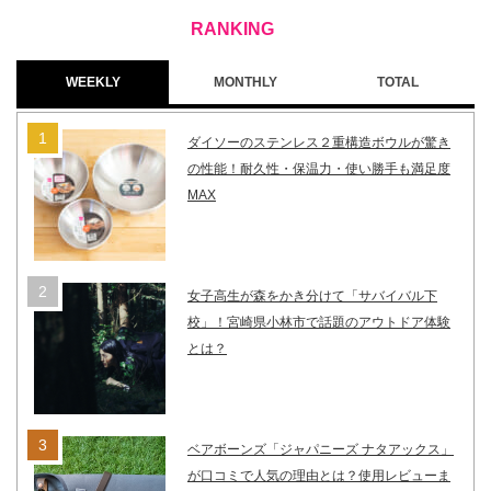
WEEKLY
MONTHLY
TOTAL
ダイソーのステンレス２重構造ボウルが驚き
の性能！耐久性・保温力・使い勝手も満足度
MAX
女子高生が森をかき分けて「サバイバル下
校」！宮崎県小林市で話題のアウトドア体験
とは？
ベアボーンズ「ジャパニーズ ナタアックス」
が口コミで人気の理由とは？使用レビューま