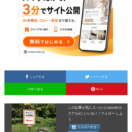
シェアする
ツイートする
LINEで送る
Pin it
この記事が気に入ったらcazual(カ
ズアル)に いいね！ / フォロー しよ
う
フォローする