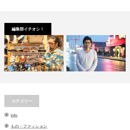
編集部イチオシ！
小林市の起爆剤！青野さんが実践
小林市で大注目！こばやしマルシ
する、地域おこし協力隊での…
ェの魅力とは？青野さんが明…
カテゴリー
info
もの・ファッション