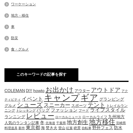
ワーケーション
地方・移住
車
防災
食・グルメ
このキーワードの記事を探す
お出かけ
アウトドア
COLEMAN
DIY
howto
アウター
アク
キャンプ
ギア
イベント
グランピング
ティビティ
シューズ
テント
スニーカー
グルメ
スポーツ
トレイルラン
ライフスタイル
ファッション
バッグ
ニング
フード
トレッキング
レビュー
九州地方
ランニング
ローカルライフ
ローカルニュース
地方移住
地方創生
冬
人気のランタン記事
北海道
千葉県
宮崎県
東京都
防水
海
野外フェス
焚き火
登山
絶景
料理道具
新作
紅葉
自転車