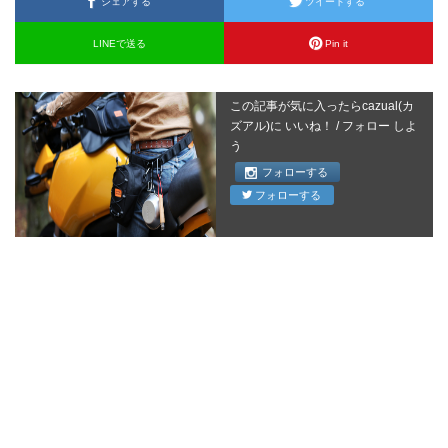
シェアする
ツイートする
LINEで送る
Pin it
この記事が気に入ったらcazual(カ
ズアル)に いいね！ / フォロー しよ
う
フォローする
フォローする