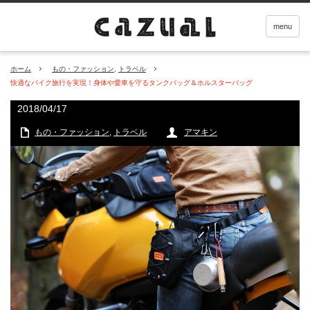
menu
ホーム
もの・ファッション
,
トラベル
快適なバイク旅行を実現！身体や愛車を守るタンクバッグ＆ホルスターバッグ
2018/04/17
もの・ファッション
,
トラベル
アマキン