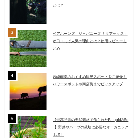
とは？
ベアボーンズ「ジャパニーズ ナタアックス」
が口コミで人気の理由とは？使用レビューま
とめ
宮崎南部のおすすめ観光スポットをご紹介！
パワースポットや商店街までピックアップ
【最高品質の天然素材で作られたBiogold®So
il】野菜やハーブの栽培に必要なオーガニック
土壌！