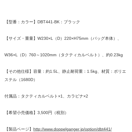
【型番：カラー】DBT441-BK：ブラック
【サイズ・重量】W230×L（D）220×H75mm（バッグ本体）、
W36×L（D）760～1020mm（タクティカルベルト）、約0.23kg
【その他仕様】容量：約1.5L、静止耐荷重：1.5kg、材質：ポリエ
ステル（1680D）
付属品：タクティカルベルト×1、カラビナ×2
【希望小売価格】3,500円（税別）
【製品ページ】
http://www.doppelganger.jp/option/dbt441/