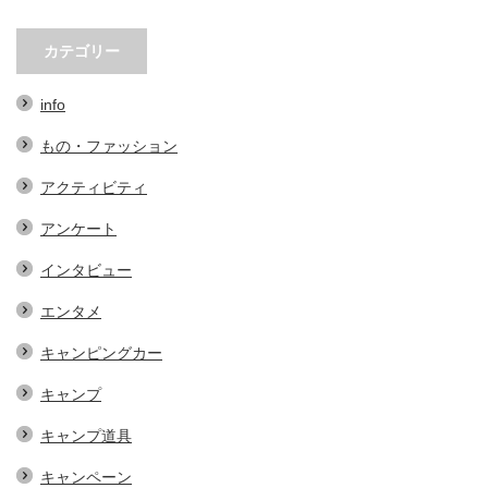
オ
小林市の起爆剤！青野さんが実践
小林市で大注目！こばやしマルシ
する、地域おこし協力隊での…
ェの魅力とは？青野さんが明…
カテゴリー
info
もの・ファッション
アクティビティ
アンケート
インタビュー
エンタメ
キャンピングカー
キャンプ
キャンプ道具
キャンペーン