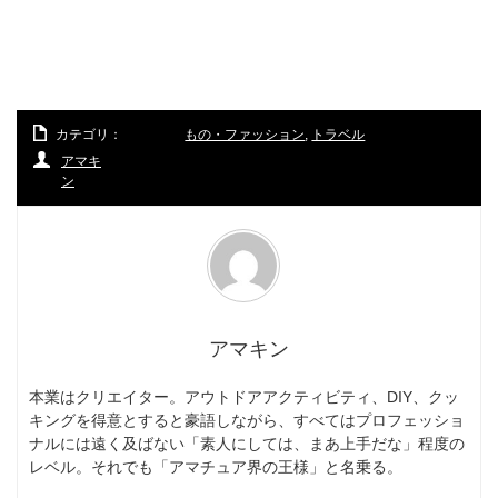
カテゴリ：
もの・ファッション
,
トラベル
アマキ
ン
アマキン
本業はクリエイター。アウトドアアクティビティ、DIY、クッ
キングを得意とすると豪語しながら、すべてはプロフェッショ
ナルには遠く及ばない「素人にしては、まあ上手だな」程度の
レベル。それでも「アマチュア界の王様」と名乗る。