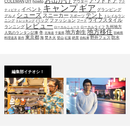
お出かけ
アウトドア
COLEMAN
DIY
howto
アウター
アク
キャンプ
ギア
イベント
グランピング
ティビティ
シューズ
テント
スニーカー
グルメ
スポーツ
トレイルラン
ライフスタイル
ファッション
バッグ
ニング
フード
トレッキング
レビュー
九州地方
ランニング
ローカルライフ
ローカルニュース
地方移住
地方創生
冬
人気のランタン記事
北海道
千葉県
宮崎県
東京都
防水
海
野外フェス
焚き火
登山
絶景
料理道具
新作
紅葉
自転車
編集部イチオシ！