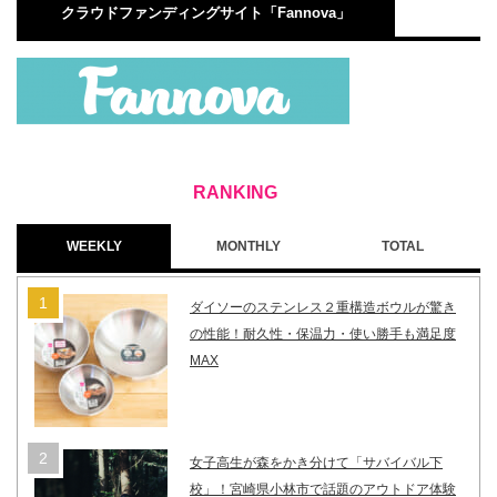
クラウドファンディングサイト「Fannova」
WEEKLY
MONTHLY
TOTAL
ダイソーのステンレス２重構造ボウルが驚き
の性能！耐久性・保温力・使い勝手も満足度
MAX
女子高生が森をかき分けて「サバイバル下
校」！宮崎県小林市で話題のアウトドア体験