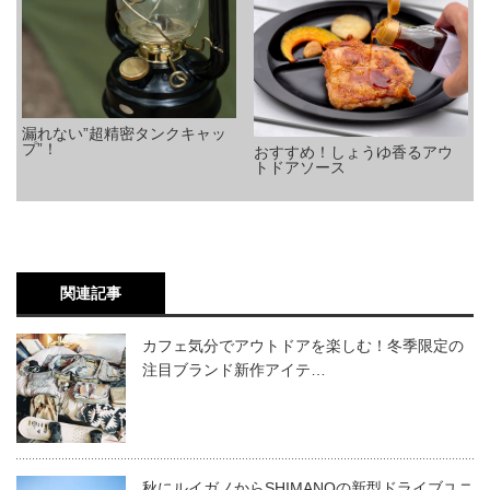
漏れない”超精密タンクキャッ
プ”！
おすすめ！しょうゆ香るアウ
トドアソース
関連記事
カフェ気分でアウトドアを楽しむ！冬季限定の
注目ブランド新作アイテ…
秋にルイガノからSHIMANOの新型ドライブユニ