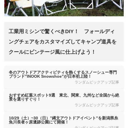
工業用ミシンで驚くべきDIY！ フォールディ
ングチェアをカスタマイズしてキャンプ道具を
クールにビンテージ風に仕上げよう！
冬のアウトドアアクティビティを熱くするスノーシュー専門
ブランド”INOOK Snowshoe”が日本初上陸！
ランダムピックアップ記事
おすすめ紅葉スポット9選 東北、関東、九州など全国から絶
景を選りすぐり！
ランダムピックアップ記事
10/29（土）~30（日）”縄文アウトドアイベント”を新潟県糸
魚川長者ヶ原遺跡公園にて開催！
ランダムピックアップ記事