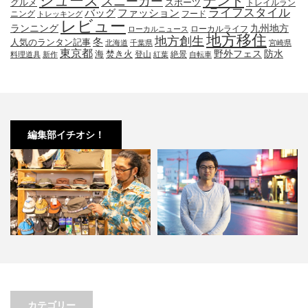
シューズ
テント
スニーカー
グルメ
スポーツ
トレイルラン
ライフスタイル
ファッション
バッグ
ニング
フード
トレッキング
レビュー
九州地方
ランニング
ローカルライフ
ローカルニュース
地方移住
地方創生
冬
人気のランタン記事
北海道
千葉県
宮崎県
東京都
防水
海
野外フェス
焚き火
登山
絶景
料理道具
新作
紅葉
自転車
編集部イチオシ！
３選。オ
小林市の起爆剤！青野さんが実践
小林市で大注目！こばやしマ
ム…
する、地域おこし協力隊での…
ェの魅力とは？青野さんが明
カテゴリー