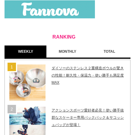
WEEKLY
MONTHLY
TOTAL
ダイソーのステンレス２重構造ボウルが驚き
の性能！耐久性・保温力・使い勝手も満足度
MAX
アクションスポーツ愛好者必見！使い勝手抜
群なスケーター専用バックパック＆サコッシ
ュバッグが登場！