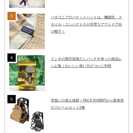
パタゴニアのバケットハットは、機能性・ス
タイル・コンパクトさが完璧なアウトドア向
け帽子！
ドンキの贅沢旨味だしパックを使った絶品レ
シピ集｜おいしい使い方がついに判明
背負い心地も抜群！PACK RABBITから新発売
のフレームセット2種