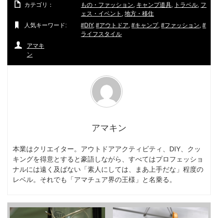
カテゴリ：
もの・ファッション
,
キャンプ道具
,
トラベル
,
フ
ェス・イベント
,
地方・移住
人気キーワード:
DIY
,
アウトドア
,
キャンプ
,
ファッション
,
ライフスタイル
アマキ
ン
アマキン
本業はクリエイター。アウトドアアクティビティ、DIY、クッ
キングを得意とすると豪語しながら、すべてはプロフェッショ
ナルには遠く及ばない「素人にしては、まあ上手だな」程度の
レベル。それでも「アマチュア界の王様」と名乗る。