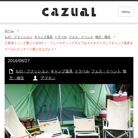
menu
ホーム
もの・ファッション
,
キャンプ道具
,
トラベル
,
フェス・イベント
,
地方・移住
工業用ミシンで驚くべきDIY！ フォールディングチェアをカスタマイズしてキャンプ道具を
クールにビンテージ風に仕上げよう！
2016/08/27
もの・ファッション
,
キャンプ道具
,
トラベル
,
フェス・イベント
,
地
方・移住
アマキン