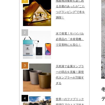
地産地消食材も楽しめ
る京都のあったか”こた
つグランピング”で冬を
満喫！
水で発電！サバイバル
必需品の「水発電機」
で災害時にも安心！
天然漆で金属タンブラ
ーの弱点を克服！新世
代タンブラーが万能す
ぎる
世界一のファブリック
登場!? アウトドア好き