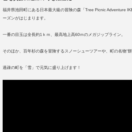
福井県池田町にある日本最大級の冒険の森「Tree Picnic Adventur
ーズンがはじまります。
一番の目玉は全長約1ｋｍ、最高地上高60ｍのメガジップライン。
そのほか、百年杉の森を冒険するスノーシューツアーや、町の名物“餅
過疎の町を「雪」で元気に盛り上げます！