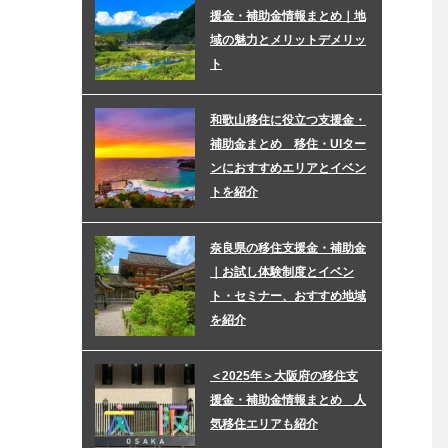
援金・補助金情報まとめ｜地
域の魅力とメリットデメリッ
ト
和歌山移住に役立つ支援金・
補助金まとめ 移住・UIター
ンにおすすめエリアとイベン
トを紹介
奈良県の移住支援金・補助金
｜お試し体験制度とイベン
ト・セミナー、おすすめ地域
を紹介
＜2025年＞大阪府の移住支
援金・補助金情報まとめ 人
気移住エリアも紹介