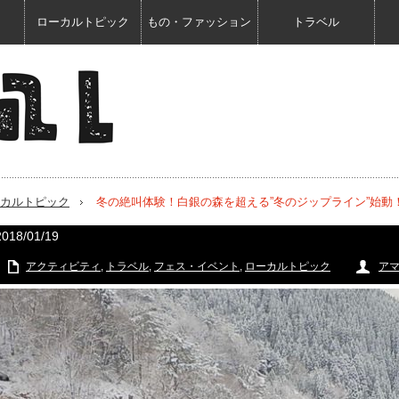
ローカルトピック
もの・ファッション
トラベル
カルトピック
冬の絶叫体験！白銀の森を超える”冬のジップライン”始
2018/01/19
アクティビティ
,
トラベル
,
フェス・イベント
,
ローカルトピック
ア