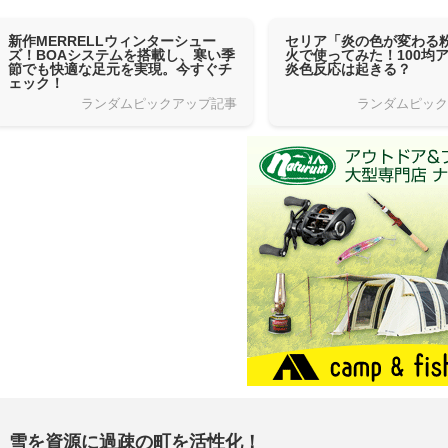
新作MERRELLウィンターシュー
セリア「炎の色が変わる
ズ！BOAシステムを搭載し、寒い季
火で使ってみた！100均
節でも快適な足元を実現。今すぐチ
炎色反応は起きる？
ェック！
ランダムピックアップ記事
ランダムピッ
雪を資源に過疎の町を活性化！