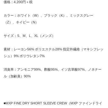
価格：4,200円＋税
カラー：ホワイト（W）、ブラック（K）、ミックスグレー
（Z）、ネイビー（N）
サイズ：S、M、L、XL（メンズ）
素材：レーヨン56% ポリエステル28% 指定外繊維（マキシフレッ
シュ）9% ポリウレタン7%
消臭率：アンモニア99%、酢酸95%、イソ吉草酸97%、ノネナー
ル（加齢臭）90%
■MXP FINE DRY SHORT SLEEVE CREW（MXP ファインドライ