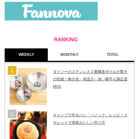
WEEKLY
MONTHLY
TOTAL
ダイソーのステンレス２重構造ボウルが驚き
の性能！耐久性・保温力・使い勝手も満足度
MAX
キャンプで作るパン「バノック」レシピ！ス
キレットで簡単おいしい作り方