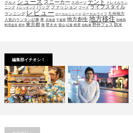
シューズ
テント
スニーカー
グルメ
スポーツ
トレイルラン
ライフスタイル
ファッション
バッグ
ニング
フード
トレッキング
レビュー
九州地方
ランニング
ローカルライフ
ローカルニュース
地方移住
地方創生
冬
人気のランタン記事
北海道
千葉県
宮崎県
東京都
防水
海
野外フェス
焚き火
登山
絶景
料理道具
新作
紅葉
自転車
編集部イチオシ！
春先必須！KAVUの帽子３選。オ
小林市の起爆剤！青野さんが実践
シャレで実用的なアイテム…
する、地域おこし協力隊での…