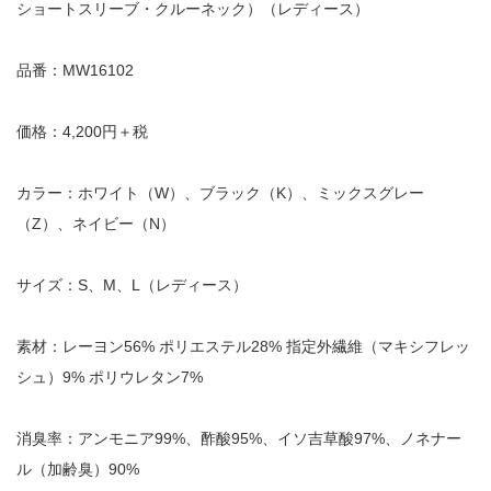
ショートスリーブ・クルーネック）（レディース）
品番：MW16102
価格：4,200円＋税
カラー：ホワイト（W）、ブラック（K）、ミックスグレー
（Z）、ネイビー（N）
サイズ：S、M、L（レディース）
素材：レーヨン56% ポリエステル28% 指定外繊維（マキシフレッ
シュ）9% ポリウレタン7%
消臭率：アンモニア99%、酢酸95%、イソ吉草酸97%、ノネナー
ル（加齢臭）90%