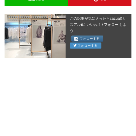
この記事が気に入ったらcazual(カ
ズアル)に いいね！ / フォロー しよ
う
フォローする
フォローする