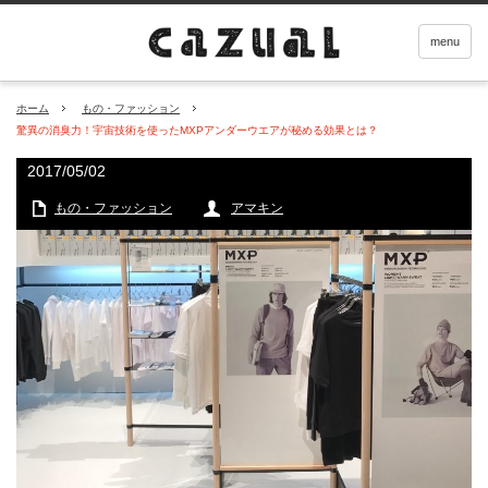
menu
ホーム
もの・ファッション
驚異の消臭力！宇宙技術を使ったMXPアンダーウエアが秘める効果とは？
2017/05/02
もの・ファッション
アマキン