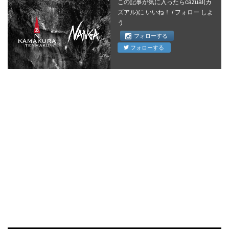
この記事が気に入ったらcazual(カ
ズアル)に いいね！ / フォロー しよ
う
フォローする
フォローする