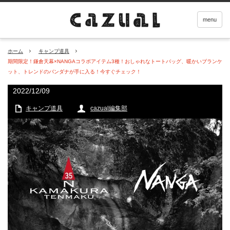
menu
ホーム
キャンプ道具
期間限定！鎌倉天幕×NANGAコラボアイテム3種！おしゃれなトートバッグ、暖かいブランケ
ット、トレンドのバンダナが手に入る！今すぐチェック！
2022/12/09
キャンプ道具
cazual編集部