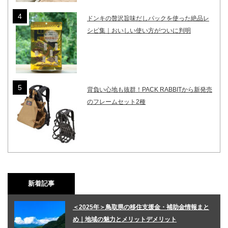
ドンキの贅沢旨味だしパックを使った絶品レ
シピ集｜おいしい使い方がついに判明
背負い心地も抜群！PACK RABBITから新発売
のフレームセット2種
新着記事
＜2025年＞鳥取県の移住支援金・補助金情報まと
め｜地域の魅力とメリットデメリット