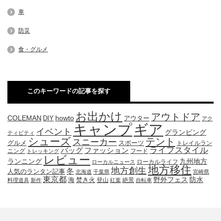
車
防災
食・グルメ
このキーワードの記事を探す
お出かけ
アウトドア
COLEMAN
DIY
howto
アウター
アク
キャンプ
ギア
イベント
グランピング
ティビティ
シューズ
テント
スニーカー
グルメ
スポーツ
トレイルラン
ライフスタイル
ファッション
バッグ
ニング
フード
トレッキング
レビュー
九州地方
ランニング
ローカルライフ
ローカルニュース
地方移住
地方創生
冬
人気のランタン記事
北海道
千葉県
宮崎県
東京都
防水
海
野外フェス
焚き火
登山
絶景
料理道具
新作
紅葉
自転車