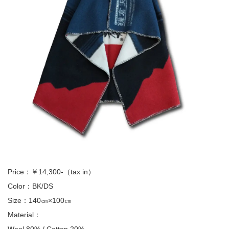
Price：￥14,300-（tax in）
Color：BK/DS
Size：140㎝×100㎝
Material：