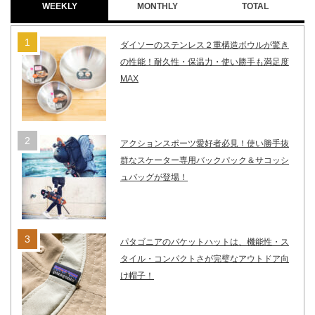
WEEKLY
MONTHLY
TOTAL
ダイソーのステンレス２重構造ボウルが驚き
の性能！耐久性・保温力・使い勝手も満足度
MAX
アクションスポーツ愛好者必見！使い勝手抜
群なスケーター専用バックパック＆サコッシ
ュバッグが登場！
パタゴニアのバケットハットは、機能性・ス
タイル・コンパクトさが完璧なアウトドア向
け帽子！