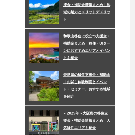
援金・補助金情報まとめ｜地
域の魅力とメリットデメリッ
ト
和歌山移住に役立つ支援金・
補助金まとめ 移住・UIター
ンにおすすめエリアとイベン
トを紹介
奈良県の移住支援金・補助金
｜お試し体験制度とイベン
ト・セミナー、おすすめ地域
を紹介
＜2025年＞大阪府の移住支
援金・補助金情報まとめ 人
気移住エリアも紹介