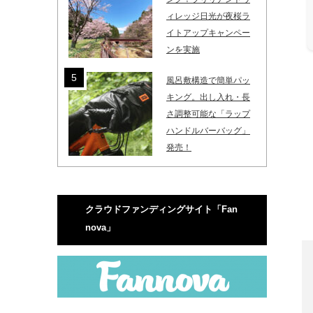
ィレッジ日光が夜桜ラ
イトアップキャンペー
ンを実施
風呂敷構造で簡単パッ
キング。出し入れ・長
さ調整可能な「ラップ
ハンドルバーバッグ」
発売！
クラウドファンディングサイト「Fan
nova」