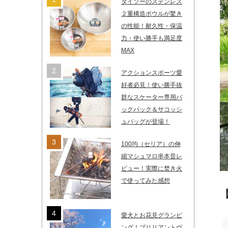
ダイソーのステンレス
２重構造ボウルが驚き
の性能！耐久性・保温
力・使い勝手も満足度
MAX
アクションスポーツ愛
好者必見！使い勝手抜
群なスケーター専用バ
ックパック＆サコッシ
ュバッグが登場！
100均（セリア）の伸
縮マシュマロ串本音レ
ビュー！実際に焚き火
で使ってみた感想
愛犬とお花見グランピ
ング！ブリリアントヴ